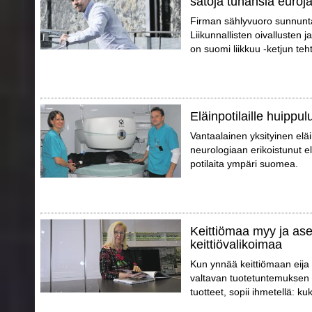
satoja tuhansia euroj
Firman sählyvuoro sunnunta
Liikunnallisten oivallusten
on suomi liikkuu -ketjun teh
Eläinpotilaille huippu
Vantaalainen yksityinen el
neurologiaan erikoistunut elä
potilaita ympäri suomea.
Keittiömaa myy ja ase
keittiövalikoimaa
Kun ynnää keittiömaan eija
valtavan tuotetuntemuksen 
tuotteet, sopii ihmetellä: k