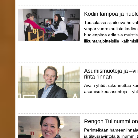
Kodin lämpöä ja huol
Tuusulassa sijaitseva hoivak
ympärivuorokautista kodino
huolenpitoa erilaisia muistis
liikuntarajoitteisille ikäihmisil
Asumismuotoja ja –vii
rinta rinnan
Avain yhtiöt rakennuttaa ka
asumisoikeusasuntoja – yhte
Rengon Tulinummi on
Perinteikään hämeenlinnalai
ja tilausravintola tulinummi t