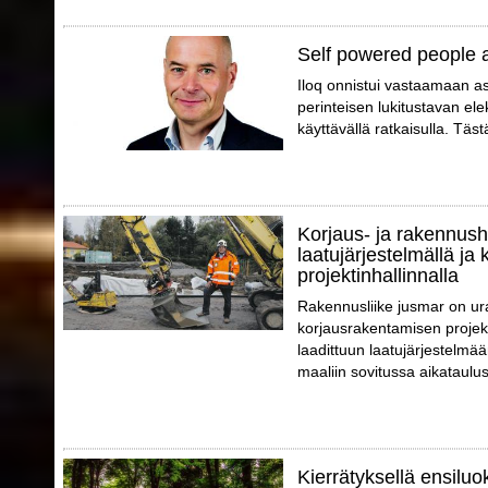
Self powered people 
Iloq onnistui vastaamaan a
perinteisen lukitustavan elek
käyttävällä ratkaisulla. Täs
Korjaus- ja rakennush
laatujärjestelmällä ja 
projektinhallinnalla
Rakennusliike jusmar on ur
korjausrakentamisen projek
laadittuun laatujärjestelmää
maaliin sovitussa aikataulus
Kierrätyksellä ensiluo