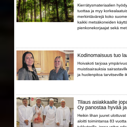
Kierrätysmateriaalien hyödy
tuottaa ja myy korkealaatui
merkintävärejä koko suomen
kaikki metsäkoneiden käyttä
pienkonekorjaajat sekä mets
Kodinomaisuus tuo la
Hoivakoti tarjoaa ympärivuo
muistisairauksia sairastaville
ja huolenpitoa tarvitseville i
Tilaus asiakkaalle jo
Oy panostaa hyvää ja
Heikin lihan juuret ulottuva
aloitti toimintansa 83 vuott
tukkutorilla, jossa yritys e