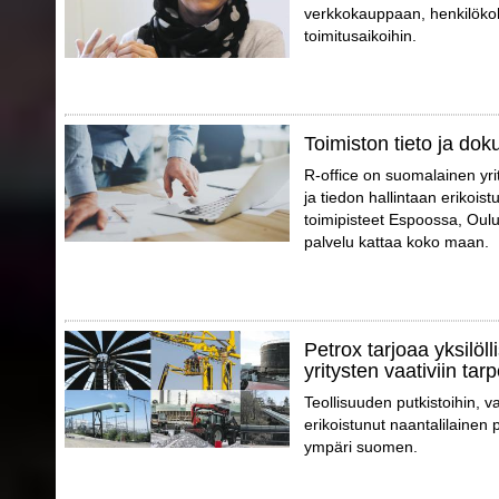
verkkokauppaan, henkilökoht
toimitusaikoihin.
Toimiston tieto ja dok
R-office on suomalainen yri
ja tiedon hallintaan erikoist
toimipisteet Espoossa, Oul
palvelu kattaa koko maan.
Petrox tarjoaa yksilöll
yritysten vaativiin tarp
Teollisuuden putkistoihin, va
erikoistunut naantalilainen p
ympäri suomen.