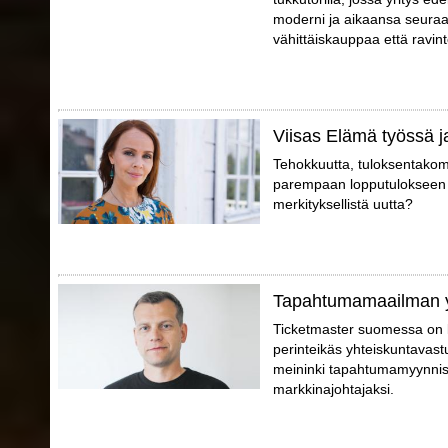
moderni ja aikaansa seuraa
vähittäiskauppaa että ravint
Viisas Elämä työssä j
Tehokkuutta, tuloksentakomi
parempaan lopputulokseen p
merkityksellistä uutta?
Tapahtumamaailman 
Ticketmaster suomessa on 
perinteikäs yhteiskuntavast
meininki tapahtumamyynniss
markkinajohtajaksi.