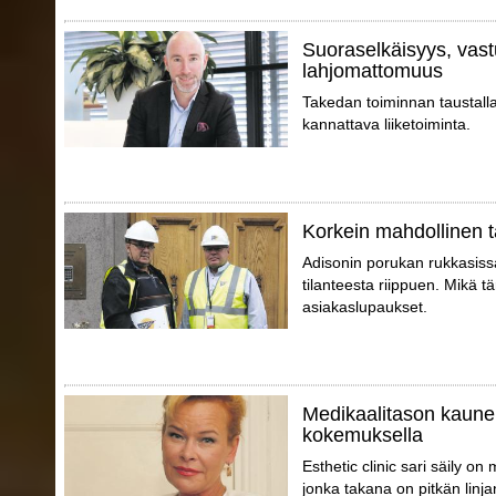
Suoraselkäisyys, vast
lahjomattomuus
Takedan toiminnan taustall
kannattava liiketoiminta.
Korkein mahdollinen t
Adisonin porukan rukkasissa 
tilanteesta riippuen. Mikä tä
asiakaslupaukset.
Medikaalitason kaune
kokemuksella
Esthetic clinic sari säily o
jonka takana on pitkän linja