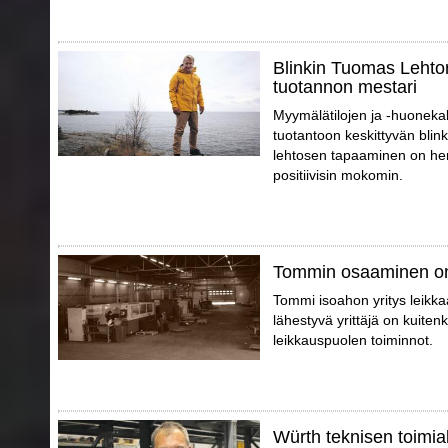
Blinkin Tuomas Lehto
tuotannon mestari
Myymälätilojen ja -huonekal
tuotantoon keskittyvän blin
lehtosen tapaaminen on hen
positiivisin mokomin.
Tommin osaaminen on
Tommi isoahon yritys leikkaa
lähestyvä yrittäjä on kuite
leikkauspuolen toiminnot.
Würth teknisen toimial