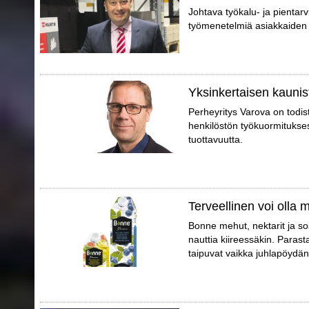
Johtava työkalu- ja pientarvi
työmenetelmiä asiakkaiden 
Yksinkertaisen kaunis
Perheyritys Varova on todis
henkilöstön työkuormitukse
tuottavuutta.
Terveellinen voi olla
Bonne mehut, nektarit ja so
nauttia kiireessäkin. Parast
taipuvat vaikka juhlapöydän t