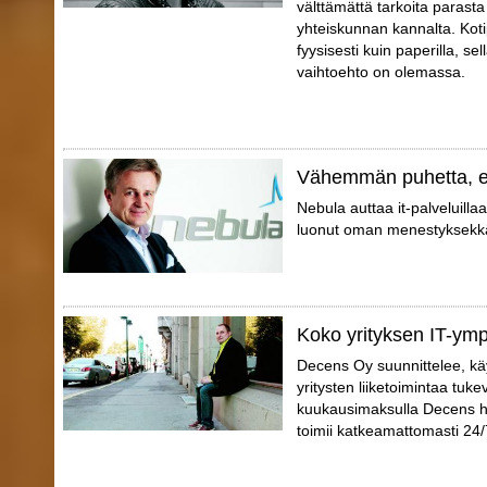
välttämättä tarkoita parast
yhteiskunnan kannalta. Koti
fyysisesti kuin paperilla, sell
vaihtoehto on olemassa.
Vähemmän puhetta, 
Nebula auttaa it-palveluilla
luonut oman menestyksekkä
Koko yrityksen IT-ympä
Decens Oy suunnittelee, käy
yritysten liiketoimintaa tuke
kuukausimaksulla Decens huo
toimii katkeamattomasti 24/