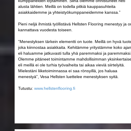
kumppaneiden löytäminen. Siinä olemme onnistuneet heti
alusta lähtien. Meillä on todella pitkiä kauppasuhteita
asiakkaidemme ja yhteistyökumppaneidemme kanssa.”
Pieni neljä ihmistä työllistävä Hellsten Flooring menestyy ja o
kannattava vuodesta toiseen.
“Menestyksen tärkein elementti on tuote. Meillä on hyvä tuot
joka kiinnostaa asiakkaita. Kehitämme yritystämme koko aja
eli haluamme jatkuvasti tulla yhä paremmaksi ja paremmaksi
Olemme pitäneet toimintamme mahdollisimman yksinkertais
eli meillä ei ole turhia työvaiheita tai aikaa vieviä siirtelyitä.
Mielestäni liiketoiminnassa ei saa rönsyillä, jos haluaa
menestyä”, Vesa Hellsten luettelee menestyksen syitä.
Tutustu:
www.hellstenflooring.fi