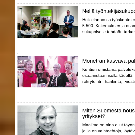
Neljä työntekijäsukup
Hok-elannossa työskentelee er
5 500. Kokemuksen ja osaam
sukupolvelle tehdään tarka
Monetran kasvava pa
Kuntien omistama palveluk
osaamistaan isolla kädellä.
rekrytointi-, hankinta,- vies
Miten Suomesta nousi
yritykset?
Maailma on aina ollut täynnä
joilla on vaihtoehtoja, löytä