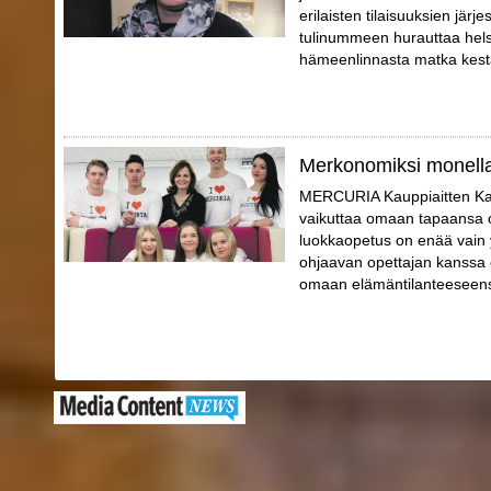
erilaisten tilaisuuksien jär
tulinummeen hurauttaa helsi
hämeenlinnasta matka kestä
Merkonomiksi monell
MERCURIA Kauppiaitten Kaup
vaikuttaa omaan tapaansa o
luokkaopetus on enää vain 
ohjaavan opettajan kanssa o
omaan elämäntilanteeseensa