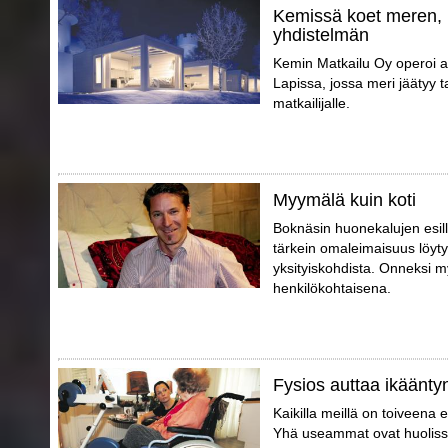
Kemissä koet meren, 
yhdistelmän
Kemin Matkailu Oy operoi a
Lapissa, jossa meri jäätyy 
matkailijalle.
Myymälä kuin koti
Boknäsin huonekalujen esil
tärkein omaleimaisuus löytyy
yksityiskohdista. Onneksi m
henkilökohtaisena.
Fysios auttaa ikäänty
Kaikilla meillä on toiveena 
Yhä useammat ovat huoliss