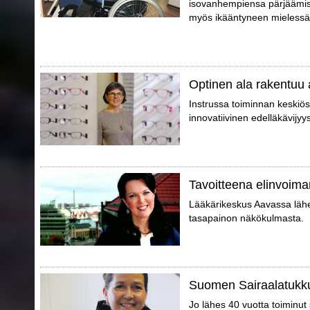
isovanhempiensa pärjäämis
myös ikääntyneen mielessä
Optinen ala rakentuu 
Instrussa toiminnan keskiö
innovatiivinen edelläkävijyy
Tavoitteena elinvoima
Lääkärikeskus Aavassa lähes
tasapainon näkökulmasta.
Suomen Sairaalatukku
Jo lähes 40 vuotta toiminu