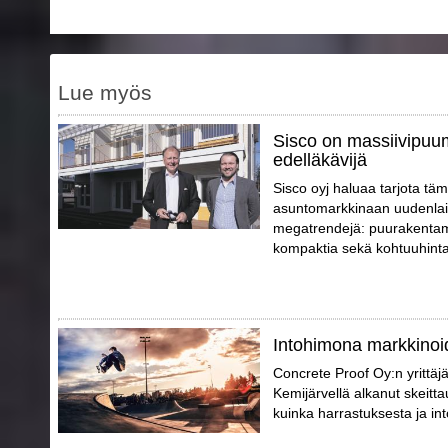
Lue myös
Sisco on massiivipuu
edelläkävijä
Sisco oyj haluaa tarjota täm
asuntomarkkinaan uudenlais
megatrendejä: puurakentami
kompaktia sekä kohtuuhinta
Intohimona markkinoid
Concrete Proof Oy:n yrittäj
Kemijärvellä alkanut skeitta
kuinka harrastuksesta ja int