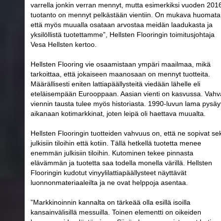
varrella jonkin verran mennyt, mutta esimerkiksi vuoden 201
tuotanto on mennyt pelkästään vientiin. On mukava huomata
että myös muualla osataan arvostaa meidän laadukasta ja
yksilöllistä tuotettamme”, Hellsten Flooringin toimitusjohtaja
Vesa Hellsten kertoo.
Hellsten Flooring vie osaamistaan ympäri maailmaa, mikä
tarkoittaa, että jokaiseen maanosaan on mennyt tuotteita.
Määrällisesti eniten lattiapäällysteitä viedään lähelle eli
eteläisempään Eurooppaan. Aasian vienti on kasvussa. Vah
viennin tausta tulee myös historiasta. 1990-luvun lama pysäyt
aikanaan kotimarkkinat, joten leipä oli haettava muualta.
Hellsten Flooringin tuotteiden vahvuus on, että ne sopivat se
julkisiin tiloihin että kotiin. Tällä hetkellä tuotetta menee
enemmän julkisiin tiloihin. Kutominen tekee pinnasta
elävämmän ja tuotetta saa todella monella värillä. Hellsten
Flooringin kudotut vinyylilattiapäällysteet näyttävät
luonnonmateriaaleilta ja ne ovat helppoja asentaa.
”Markkinoinnin kannalta on tärkeää olla esillä isoilla
kansainvälisillä messuilla. Toinen elementti on oikeiden