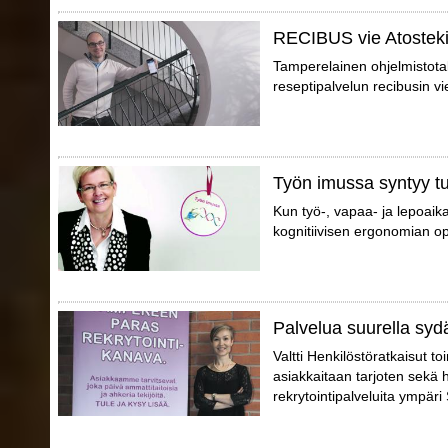
RECIBUS vie Atosteki
Tamperelainen ohjelmistotal
reseptipalvelun recibusin vi
Työn imussa syntyy tu
Kun työ-, vapaa- ja lepoaik
kognitiivisen ergonomian opt
Palvelua suurella syd
Valtti Henkilöstöratkaisut t
asiakkaitaan tarjoten sekä 
rekrytointipalveluita ympär