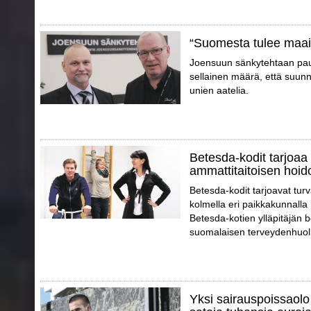
“Suomesta tulee maa
Joensuun sänkytehtaan pauli
sellainen määrä, että suunn
unien aatelia.
Betesda-kodit tarjoaa 
ammattitaitoisen hoid
Betesda-kodit tarjoavat tur
kolmella eri paikkakunnalla
Betesda-kotien ylläpitäjän 
suomalaisen terveydenhuol
Yksi sairauspoissaolo 