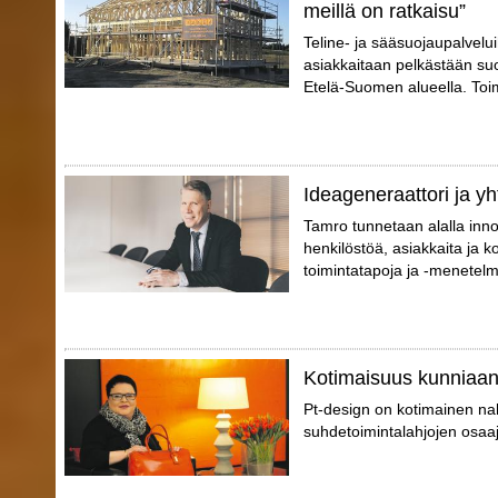
meillä on ratkaisu”
Teline- ja sääsuojaupalvelu
asiakkaitaan pelkästään suo
Etelä-Suomen alueella. Toimi
Ideageneraattori ja yh
Tamro tunnetaan alalla inno
henkilöstöä, asiakkaita ja 
toimintatapoja ja -menetelm
Kotimaisuus kunniaa
Pt-design on kotimainen nahk
suhdetoimintalahjojen osaaj