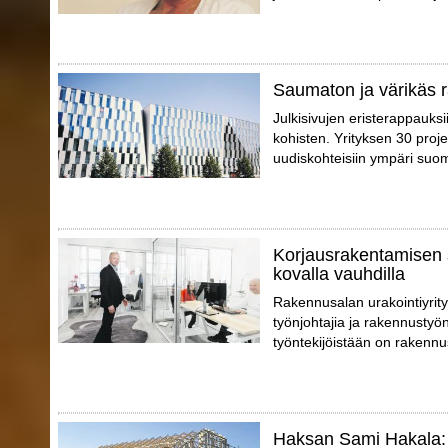
Saumaton ja värikäs ra
Julkisivujen eristerappauks
kohisten. Yrityksen 30 proj
uudiskohteisiin ympäri suo
Korjausrakentamisen 
kovalla vauhdilla
Rakennusalan urakointiyrity
työnjohtajia ja rakennustyön
työntekijöistään on rakennu
Haksan Sami Hakala: 