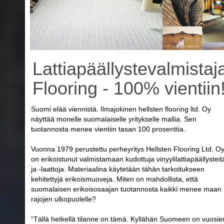
Lattiapäällystevalmistaj
Flooring - 100% vientiin
Suomi elää viennistä. Ilmajokinen hellsten flooring ltd. Oy
näyttää monelle suomalaiselle yritykselle mallia. Sen
tuotannosta menee vientiin tasan 100 prosenttia.
Vuonna 1979 perustettu perheyritys Hellsten Flooring Ltd. O
on erikoistunut valmistamaan kudottuja vinyylilattiapäällysteit
ja -laattoja. Materiaalina käytetään tähän tarkoitukseen
kehitettyjä erikoismuoveja. Miten on mahdollista, että
suomalaisen erikoisosaajan tuotannosta kaikki menee maan
rajojen ulkopuolelle?
“Tällä hetkellä tilanne on tämä. Kyllähän Suomeen on vuosie