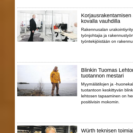
Korjausrakentamisen 
kovalla vauhdilla
Rakennusalan urakointiyrity
työnjohtajia ja rakennustyön
työntekijöistään on rakennu
Blinkin Tuomas Lehto
tuotannon mestari
Myymälätilojen ja -huonekal
tuotantoon keskittyvän blin
lehtosen tapaaminen on hen
positiivisin mokomin.
Würth teknisen toimial