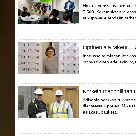
Hok-elannossa työskentelee er
5 500. Kokemuksen ja osaam
sukupolvelle tehdään tarka
Optinen ala rakentuu 
Instrussa toiminnan keskiö
innovatiivinen edelläkävijyy
Korkein mahdollinen t
Adisonin porukan rukkasissa 
tilanteesta riippuen. Mikä tä
asiakaslupaukset.