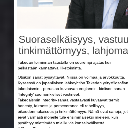
Suoraselkäisyys, vastuu
tinkimättömyys, lahjom
Takedan toiminnan taustalla on suurempi ajatus kuin
pelkästään kannattava liiketoiminta.
Otsikon sanat pysäyttävät. Niissä on voimaa ja arvokkuutta.
Kyseessä on japanilaisen lääkeyhtiön Takedan yritysfilosofian
takedaismin - perustaa kuvaavan englannin- kielisen sanan
‘Integrity’ suomenkieliset vastineet.
Takedaismin Integrity-sanaa vastaavasti kuvaavat termit
honesty, fairness ja perseverance eli rehellisyys,
oikeudenmukaisuus ja tinkimättömyys. Nämä ovat sanoja, jo
eivät varmasti monelle tule ensimmäiseksi mieleen, kun
pysähtyy miettimään mielikuvia kansainvälisestä