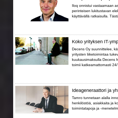
Iloq onnistui vastaamaan a
perinteisen lukitustavan elek
käyttävällä ratkaisulla. Täs
Koko yrityksen IT-ympä
Decens Oy suunnittelee, käy
yritysten liiketoimintaa tuke
kuukausimaksulla Decens huo
toimii katkeamattomasti 24/
Ideageneraattori ja yh
Tamro tunnetaan alalla inno
henkilöstöä, asiakkaita ja 
toimintatapoja ja -menetelm