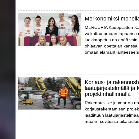
Merkonomiksi monell
MERCURIA Kauppiaitten Kaup
vaikuttaa omaan tapaansa o
luokkaopetus on enää vain 
ohjaavan opettajan kanssa o
omaan elämäntilanteeseensa
Korjaus- ja rakennush
laatujärjestelmällä ja 
projektinhallinnalla
Rakennusliike jusmar on ur
korjausrakentamisen projek
laadittuun laatujärjestelmää
maaliin sovitussa aikataulus