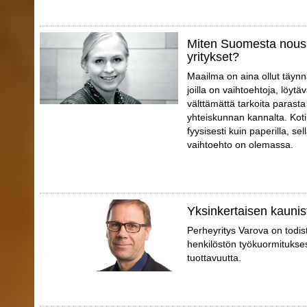
Miten Suomesta nousi
yritykset?
Maailma on aina ollut täynnä
joilla on vaihtoehtoja, löytä
välttämättä tarkoita parast
yhteiskunnan kannalta. Koti
fyysisesti kuin paperilla, sell
vaihtoehto on olemassa.
Yksinkertaisen kaunis
Perheyritys Varova on todis
henkilöstön työkuormitukse
tuottavuutta.