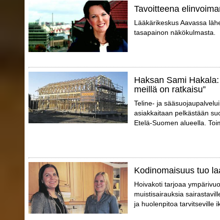
Tavoitteena elinvoima
Lääkärikeskus Aavassa lähes
tasapainon näkökulmasta.
Haksan Sami Hakala: 
meillä on ratkaisu”
Teline- ja sääsuojaupalvelu
asiakkaitaan pelkästään suo
Etelä-Suomen alueella. Toimi
Kodinomaisuus tuo la
Hoivakoti tarjoaa ympärivuo
muistisairauksia sairastaville
ja huolenpitoa tarvitseville i