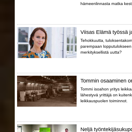
hämeenlinnasta matka kestä
Viisas Elämä työssä j
Tehokkuutta, tuloksentakomi
parempaan lopputulokseen p
merkityksellistä uutta?
Tommin osaaminen on
Tommi isoahon yritys leikkaa
lähestyvä yrittäjä on kuite
leikkauspuolen toiminnot.
Neljä työntekijäsukup