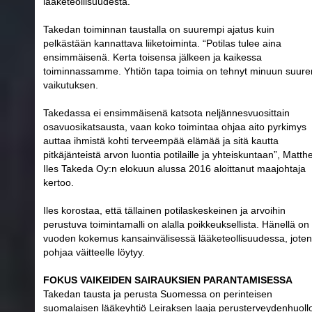
lääketeollisuudesta.
Takedan toiminnan taustalla on suurempi ajatus kuin
pelkästään kannattava liiketoiminta. “Potilas tulee aina
ensimmäisenä. Kerta toisensa jälkeen ja kaikessa
toiminnassamme. Yhtiön tapa toimia on tehnyt minuun suure
vaikutuksen.
Takedassa ei ensimmäisenä katsota neljännesvuosittain
osavuosikatsausta, vaan koko toimintaa ohjaa aito pyrkimys
auttaa ihmistä kohti terveempää elämää ja sitä kautta
pitkäjänteistä arvon luontia potilaille ja yhteiskuntaan”, Matth
Iles Takeda Oy:n elokuun alussa 2016 aloittanut maajohtaja
kertoo.
Iles korostaa, että tällainen potilaskeskeinen ja arvoihin
perustuva toimintamalli on alalla poikkeuksellista. Hänellä on
vuoden kokemus kansainvälisessä lääketeollisuudessa, joten
pohjaa väitteelle löytyy.
FOKUS VAIKEIDEN SAIRAUKSIEN PARANTAMISESSA
Takedan tausta ja perusta Suomessa on perinteisen
suomalaisen lääkeyhtiö Leiraksen laaja perusterveydenhuoll