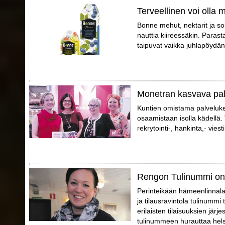
Terveellinen voi olla
Bonne mehut, nektarit ja so
nauttia kiireessäkin. Parast
taipuvat vaikka juhlapöydän t
Monetran kasvava pa
Kuntien omistama palveluk
osaamistaan isolla kädellä.
rekrytointi-, hankinta,- vies
Rengon Tulinummi on
Perinteikään hämeenlinnalai
ja tilausravintola tulinummi t
erilaisten tilaisuuksien jär
tulinummeen hurauttaa helsi