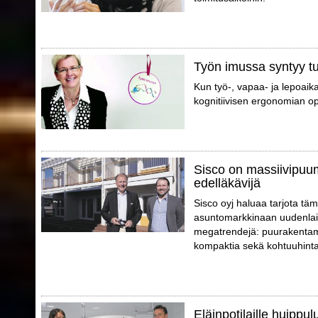
Työn imussa syntyy tu
Kun työ-, vapaa- ja lepoaik
kognitiivisen ergonomian opt
Sisco on massiivipuu
edelläkävijä
Sisco oyj haluaa tarjota täm
asuntomarkkinaan uudenlais
megatrendejä: puurakentami
kompaktia sekä kohtuuhinta
Eläinpotilaille huippu