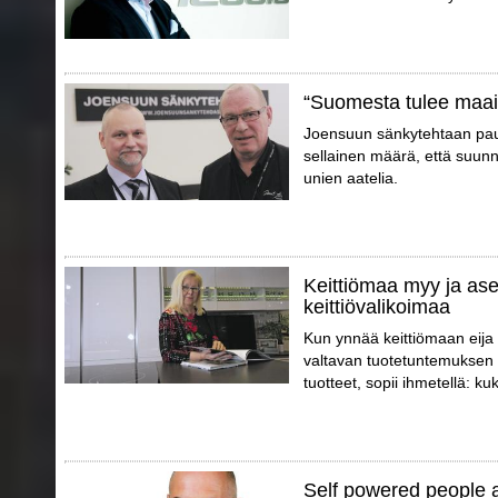
“Suomesta tulee maa
Joensuun sänkytehtaan pauli
sellainen määrä, että suunn
unien aatelia.
Keittiömaa myy ja ase
keittiövalikoimaa
Kun ynnää keittiömaan eija
valtavan tuotetuntemuksen 
tuotteet, sopii ihmetellä: k
Self powered people 