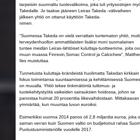
tarpeisiin suunnattu tuotevalikoima, joka tuli yritysostojen my
Takedalle. Jo taakse jääneen Leiras Takeda -välivaiheen
jälkeen yhtiö on ottanut käyttöön Takeda-
nimen.
“Suomessa Takeda on vielä verrattain tuntematon yhtiö, mut
terveydenhuollon ammattilaisten lisäksi moni suomalainen
tuntee meidän Leiras-lähtöiset kuluttaja-tuotteemme, joita ov
muun muassa Finrexin,Somac Control ja Calcichew”, Matth
Iles muistuttaa.
Tunnetuista kuluttaja-brändeistä huolimatta Takedan kirkkain
fokus toimintansa suuntaamisessa ja kehittämisessä Suome
on muualla. Yhtiö tekee tinkimätöntä tutkimus- ja
tuotekehitystyötä vaikeiden sairauksien hoidossa, johon se
panostaa huimat 20 prosenttia liikevaihdostaan. Mittakaavan
ymmärtää, kun muuntaa luvun euroiksi.
Esimerkiksi vuonna 2014 panos oli 2,8 miljardia euroa, joka 
saman verran kuin Suomen valtio on budjetoinut rahaa Suo
Puolustusministeriölle vuodelle 2017.