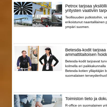
Petrox tarjoaa yksilöll
yritysten vaativiin tarp
Teollisuuden putkistoihin, va
erikoistunut naantalilainen p
ympäri suomen.
Betesda-kodit tarjoaa 
ammattitaitoisen hoid
Betesda-kodit tarjoavat tur
kolmella eri paikkakunnalla
Betesda-kotien ylläpitäjän 
suomalaisen terveydenhuol
Toimiston tieto ja dok
R-office on suomalainen yri