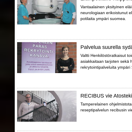
Vantaalainen yksityinen el
neurologiaan erikoistunut elä
potilaita ympäri suomea.
Palvelua suurella syd
Valtti Henkilöstöratkaisut t
asiakkaitaan tarjoten sekä 
rekrytointipalveluita ympär
RECIBUS vie Atosteki
Tamperelainen ohjelmistotal
reseptipalvelun recibusin vi