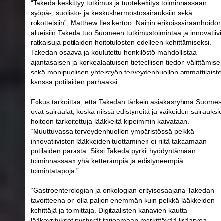
“Takeda keskittyy tutkimus ja tuotekehitys toiminnassaan
syöpä-, suolisto- ja keskushermostosairauksiin sekä
rokotteisiin”, Matthew Iles kertoo. Näihin erikoissairaanhoido
alueisiin Takeda tuo Suomeen tutkimustoimintaa ja innovatiivi
ratkaisuja potilaiden hoitotulosten edelleen kehittämiseksi.
Takedan osaava ja koulutettu henkilöstö mahdollistaa
ajantasaisen ja korkealaatuisen tieteellisen tiedon välittämise
sekä monipuolisen yhteistyön terveydenhuollon ammattilaist
kanssa potilaiden parhaaksi.
Fokus tarkoittaa, että Takedan tärkein asiakasryhmä Suome
ovat sairaalat, koska niissä edistyneitä ja vaikeiden sairauksi
hoitoon tarkoitettuja lääkkeitä kipeimmin kaivataan.
“Muuttuvassa terveydenhuollon ympäristössä pelkkä
innovatiivisten lääkkeiden tuottaminen ei riitä takaamaan
potilaiden parasta. Siksi Takeda pyrkii hyödyntämään
toiminnassaan yhä ketterämpiä ja edistyneempiä
toimintatapoja.”
“Gastroenterologian ja onkologian erityisosaajana Takedan
tavoitteena on olla paljon enemmän kuin pelkkä lääkkeiden
kehittäjä ja toimittaja. Digitaalisten kanavien kautta
lääkeyritykset pystyvät tarjoamaan merkittävää lisäarvoa