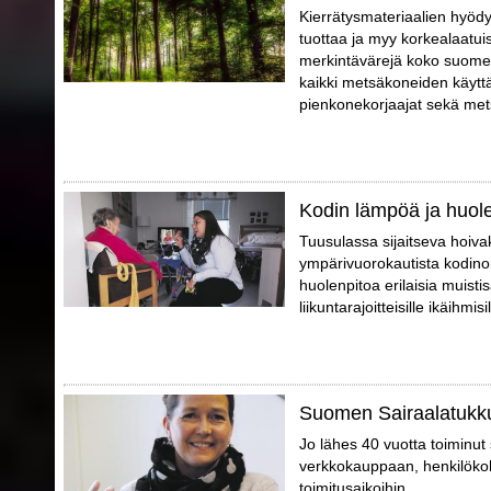
Kierrätysmateriaalien hyödy
tuottaa ja myy korkealaatui
merkintävärejä koko suomen
kaikki metsäkoneiden käyttä
pienkonekorjaajat sekä mets
Kodin lämpöä ja huol
Tuusulassa sijaitseva hoivak
ympärivuorokautista kodino
huolenpitoa erilaisia muistis
liikuntarajoitteisille ikäihmisil
Suomen Sairaalatukku
Jo lähes 40 vuotta toiminu
verkkokauppaan, henkilökoht
toimitusaikoihin.