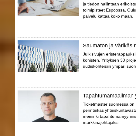
ja tiedon hallintaan erikoist
toimipisteet Espoossa, Oul
palvelu kattaa koko maan.
Saumaton ja värikäs ra
Julkisivujen eristerappauks
kohisten. Yrityksen 30 proj
uudiskohteisiin ympäri suo
Tapahtumamaailman 
Ticketmaster suomessa on 
perinteikäs yhteiskuntavast
meininki tapahtumamyynniss
markkinajohtajaksi.