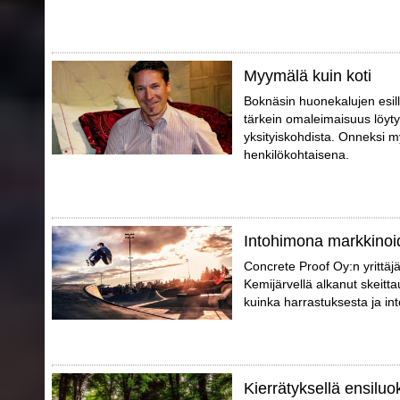
Myymälä kuin koti
Boknäsin huonekalujen esil
tärkein omaleimaisuus löytyy
yksityiskohdista. Onneksi m
henkilökohtaisena.
Intohimona markkinoid
Concrete Proof Oy:n yrittäj
Kemijärvellä alkanut skeitta
kuinka harrastuksesta ja int
Kierrätyksellä ensiluo