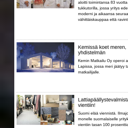
aloitti toimintansa 83 vuott
tukkutorilla, jossa yritys e
moderni ja aikaansa seuraa
vähittäiskauppaa että ravint
Kemissä koet meren, 
yhdistelmän
Kemin Matkailu Oy operoi a
Lapissa, jossa meri jäätyy 
matkailijalle.
Lattiapäällystevalmist
vientiin!
Suomi elää viennistä. Ilmajo
monelle suomalaiselle yrity
vientiin tasan 100 prosentti