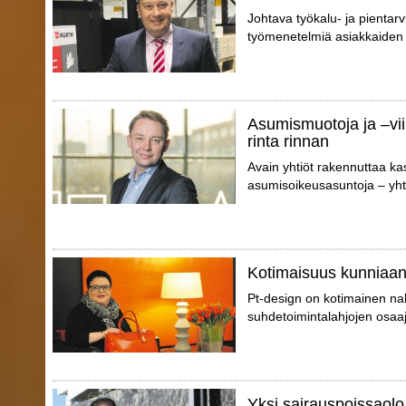
Johtava työkalu- ja pientarvi
työmenetelmiä asiakkaiden 
Asumismuotoja ja –vii
rinta rinnan
Avain yhtiöt rakennuttaa ka
asumisoikeusasuntoja – yhte
Kotimaisuus kunniaa
Pt-design on kotimainen nahk
suhdetoimintalahjojen osaaj
Yksi sairauspoissaolo 