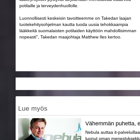
potilaille ja terveydenhuollolle.
Luonnollisesti keskeisin tavoitteemme on Takedan laajan
tuotekehitysohjelman kautta tuoda uusia tehokkaampia
lääkkeitä suomalaisten potilaiden käyttöön mahdollisimman
nopeasti”, Takedan maajohtaja Matthew Iles kertoo.
Lue myös
Vähemmän puhetta, 
Nebula auttaa it-palveluilla
luonut oman menestyksekkä