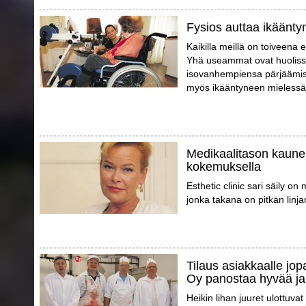
Fysios auttaa ikäänty
Kaikilla meillä on toiveena 
Yhä useammat ovat huoliss
isovanhempiensa pärjäämis
myös ikääntyneen mielessä
Medikaalitason kaune
kokemuksella
Esthetic clinic sari säily o
jonka takana on pitkän linja
Tilaus asiakkaalle jo
Oy panostaa hyvää ja
Heikin lihan juuret ulottuva