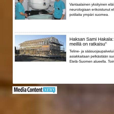
Vantaalainen yksityinen el
neurologiaan erikoistunut elä
potilaita ympäri suomea.
Haksan Sami Hakala: 
meillä on ratkaisu”
Teline- ja sääsuojaupalvelu
asiakkaitaan pelkästään suo
Etelä-Suomen alueella. Toimi