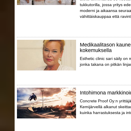
tukkutorilla, jossa yritys e
moderni ja aikaansa seuraa
vähittäiskauppaa että ravint
Medikaalitason kaune
kokemuksella
Esthetic clinic sari säily o
jonka takana on pitkän linja
Intohimona markkinoid
Concrete Proof Oy:n yrittäj
Kemijärvellä alkanut skeitta
kuinka harrastuksesta ja int