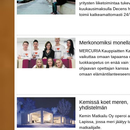
yritysten liiketoimintaa tuke
kuukausimaksulla Decens huo
toimii katkeamattomasti 24/
Merkonomiksi monell
MERCURIA Kauppiaitten Kaup
vaikuttaa omaan tapaansa o
luokkaopetus on enää vain 
ohjaavan opettajan kanssa o
omaan elämäntilanteeseensa
Kemissä koet meren, 
yhdistelmän
Kemin Matkailu Oy operoi a
Lapissa, jossa meri jäätyy 
matkailijalle.