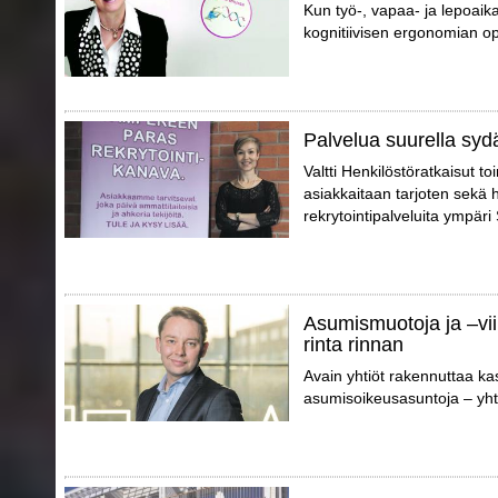
Kun työ-, vapaa- ja lepoaik
kognitiivisen ergonomian opt
Palvelua suurella syd
Valtti Henkilöstöratkaisut t
asiakkaitaan tarjoten sekä 
rekrytointipalveluita ympär
Asumismuotoja ja –vii
rinta rinnan
Avain yhtiöt rakennuttaa ka
asumisoikeusasuntoja – yhte