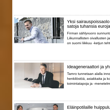
Yksi sairauspoissaolo 
satoja tuhansia euroj
Firman sählyvuoro sunnunta
Liikunnallisten oivallusten
on suomi liikkuu -ketjun teh
Ideageneraattori ja yh
Tamro tunnetaan alalla inno
henkilöstöä, asiakkaita ja 
toimintatapoja ja -menetelm
Eläinpotilaille huippu