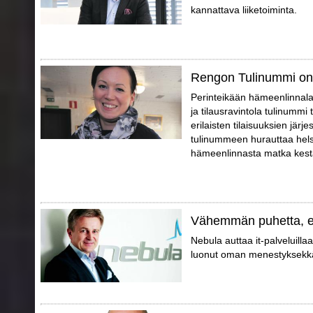
kannattava liiketoiminta.
Rengon Tulinummi on
Perinteikään hämeenlinnalai
ja tilausravintola tulinummi t
erilaisten tilaisuuksien jär
tulinummeen hurauttaa helsi
hämeenlinnasta matka kestä
Vähemmän puhetta, 
Nebula auttaa it-palveluilla
luonut oman menestyksekkä