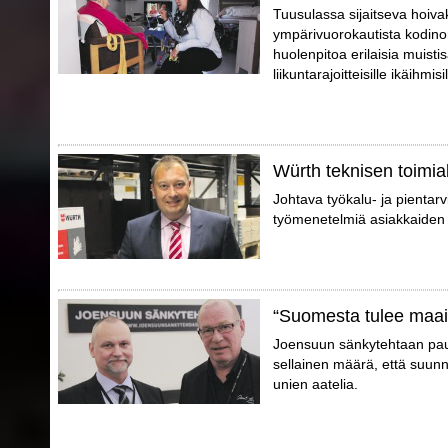
Tuusulassa sijaitseva hoivak
ympärivuorokautista kodino
huolenpitoa erilaisia muistis
liikuntarajoitteisille ikäihmisil
Würth teknisen toimial
Johtava työkalu- ja pientarvi
työmenetelmiä asiakkaiden 
“Suomesta tulee maa
Joensuun sänkytehtaan pauli
sellainen määrä, että suunn
unien aatelia.