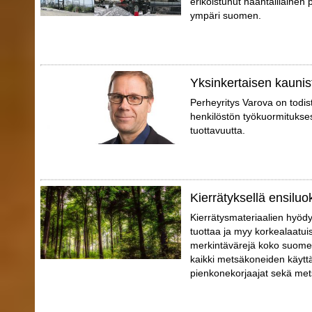
erikoistunut naantalilainen p
ympäri suomen.
Yksinkertaisen kaunis
Perheyritys Varova on todis
henkilöstön työkuormitukse
tuottavuutta.
Kierrätyksellä ensiluo
Kierrätysmateriaalien hyödy
tuottaa ja myy korkealaatui
merkintävärejä koko suomen
kaikki metsäkoneiden käyttä
pienkonekorjaajat sekä mets