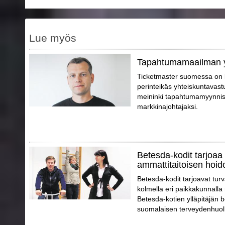
Lue myös
Tapahtumamaailman 
Ticketmaster suomessa on 
perinteikäs yhteiskuntavast
meininki tapahtumamyynniss
markkinajohtajaksi.
Betesda-kodit tarjoaa 
ammattitaitoisen hoid
Betesda-kodit tarjoavat tur
kolmella eri paikkakunnalla
Betesda-kotien ylläpitäjän 
suomalaisen terveydenhuol