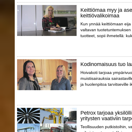
Keittiömaa myy ja ase
keittiövalikoimaa
Kun ynnää keittiömaan eija
valtavan tuotetuntemuksen 
tuotteet, sopii ihmetellä: k
Kodinomaisuus tuo la
Hoivakoti tarjoaa ympärivuo
muistisairauksia sairastaville
ja huolenpitoa tarvitseville i
Petrox tarjoaa yksilöll
yritysten vaativiin tarp
Teollisuuden putkistoihin, va