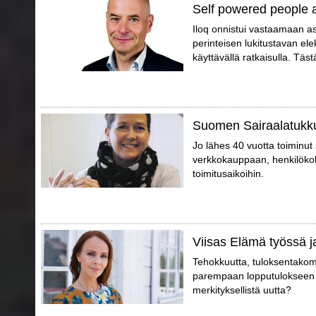
Self powered people 
Iloq onnistui vastaamaan a
perinteisen lukitustavan elek
käyttävällä ratkaisulla. Täs
Suomen Sairaalatukku
Jo lähes 40 vuotta toiminu
verkkokauppaan, henkilökoht
toimitusaikoihin.
Viisas Elämä työssä j
Tehokkuutta, tuloksentakomi
parempaan lopputulokseen p
merkityksellistä uutta?