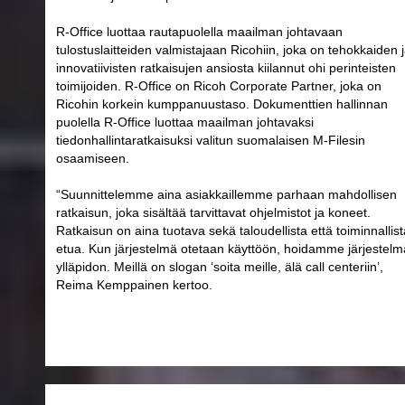
R-Office luottaa rautapuolella maailman johtavaan
tulostuslaitteiden valmistajaan Ricohiin, joka on tehokkaiden 
innovatiivisten ratkaisujen ansiosta kiilannut ohi perinteisten
toimijoiden. R-Office on Ricoh Corporate Partner, joka on
Ricohin korkein kumppanuustaso. Dokumenttien hallinnan
puolella R-Office luottaa maailman johtavaksi
tiedonhallintaratkaisuksi valitun suomalaisen M-Filesin
osaamiseen.
“Suunnittelemme aina asiakkaillemme parhaan mahdollisen
ratkaisun, joka sisältää tarvittavat ohjelmistot ja koneet.
Ratkaisun on aina tuotava sekä taloudellista että toiminnallist
etua. Kun järjestelmä otetaan käyttöön, hoidamme järjestel
ylläpidon. Meillä on slogan ‘soita meille, älä call centeriin’,
Reima Kemppainen kertoo.