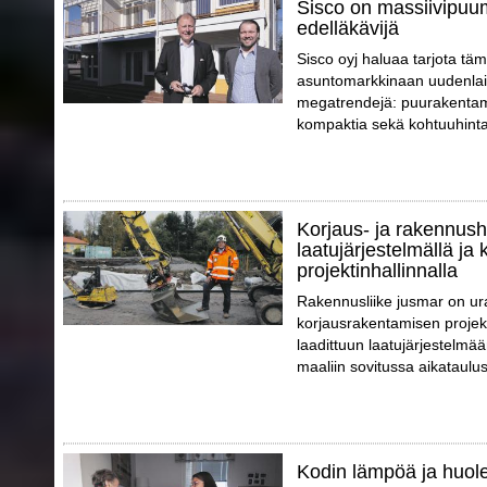
Sisco on massiivipuu
edelläkävijä
Sisco oyj haluaa tarjota täm
asuntomarkkinaan uudenlais
megatrendejä: puurakentami
kompaktia sekä kohtuuhinta
Korjaus- ja rakennush
laatujärjestelmällä ja 
projektinhallinnalla
Rakennusliike jusmar on ur
korjausrakentamisen projek
laadittuun laatujärjestelmää
maaliin sovitussa aikataulus
Kodin lämpöä ja huol