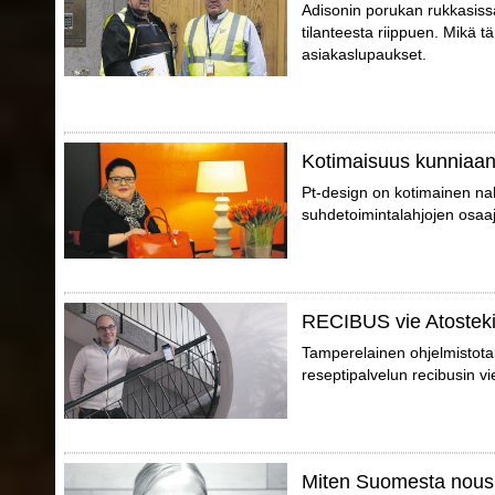
Adisonin porukan rukkasissa 
tilanteesta riippuen. Mikä tä
asiakaslupaukset.
Kotimaisuus kunniaa
Pt-design on kotimainen nahk
suhdetoimintalahjojen osaaj
RECIBUS vie Atosteki
Tamperelainen ohjelmistotal
reseptipalvelun recibusin vi
Miten Suomesta nousi