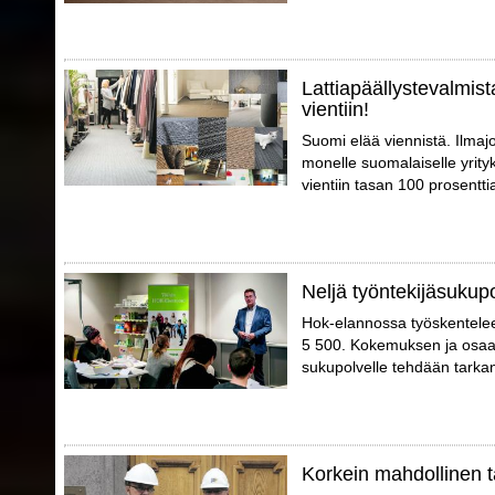
Lattiapäällystevalmist
vientiin!
Suomi elää viennistä. Ilmajo
monelle suomalaiselle yrity
vientiin tasan 100 prosentti
Neljä työntekijäsukup
Hok-elannossa työskentelee er
5 500. Kokemuksen ja osaam
sukupolvelle tehdään tarka
Korkein mahdollinen t