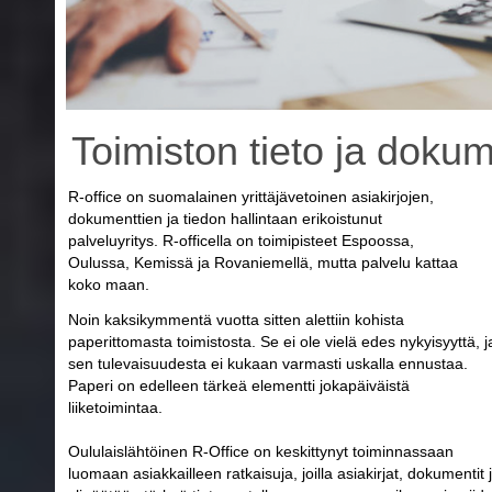
Toimiston tieto ja dokum
R-office on suomalainen yrittäjävetoinen asiakirjojen,
dokumenttien ja tiedon hallintaan erikoistunut
palveluyritys. R-officella on toimipisteet Espoossa,
Oulussa, Kemissä ja Rovaniemellä, mutta palvelu kattaa
koko maan.
Noin kaksikymmentä vuotta sitten alettiin kohista
paperittomasta toimistosta. Se ei ole vielä edes nykyisyyttä, j
sen tulevaisuudesta ei kukaan varmasti uskalla ennustaa.
Paperi on edelleen tärkeä elementti jokapäiväistä
liiketoimintaa.
Oululaislähtöinen R-Office on keskittynyt toiminnassaan
luomaan asiakkailleen ratkaisuja, joilla asiakirjat, dokumentit 