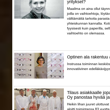
yritykset?
Maailma on aina ollut täynnä
joilla on vaihtoehtoja, löytä
välttämättä tarkoita parast
yhteiskunnan kannalta. Koti
fyysisesti kuin paperilla, sell
vaihtoehto on olemassa.
Optinen ala rakentuu 
Instrussa toiminnan keskiö
innovatiivinen edelläkävijyy
Tilaus asiakkaalle jo
Oy panostaa hyvää ja
Heikin lihan juuret ulottuva
aloitti toimintansa 83 vuott