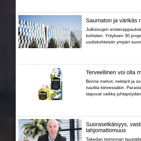
Saumaton ja värikäs ra
Julkisivujen eristerappauks
kohisten. Yrityksen 30 proj
uudiskohteisiin ympäri suo
Terveellinen voi olla
Bonne mehut, nektarit ja so
nauttia kiireessäkin. Parast
taipuvat vaikka juhlapöydän t
Suoraselkäisyys, vast
lahjomattomuus
Takedan toiminnan taustall