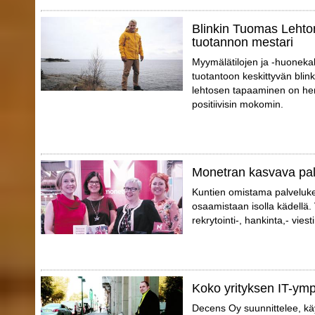
Blinkin Tuomas Lehto
tuotannon mestari
Myymälätilojen ja -huonekal
tuotantoon keskittyvän blin
lehtosen tapaaminen on hen
positiivisin mokomin.
Monetran kasvava pa
Kuntien omistama palveluk
osaamistaan isolla kädellä.
rekrytointi-, hankinta,- vies
Koko yrityksen IT-ympä
Decens Oy suunnittelee, käy