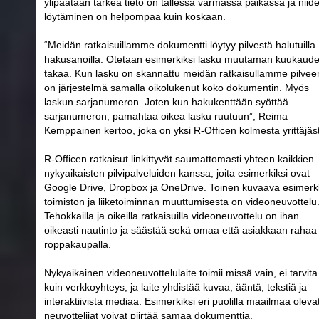
ylipäätään tärkeä tieto on tallessa varmassa paikassa ja niid
löytäminen on helpompaa kuin koskaan.
“Meidän ratkaisuillamme dokumentti löytyy pilvestä halutuilla
hakusanoilla. Otetaan esimerkiksi lasku muutaman kuukaud
takaa. Kun lasku on skannattu meidän ratkaisullamme pilvee
on järjestelmä samalla oikolukenut koko dokumentin. Myös
laskun sarjanumeron. Joten kun hakukenttään syöttää
sarjanumeron, pamahtaa oikea lasku ruutuun”, Reima
Kemppainen kertoo, joka on yksi R-Officen kolmesta yrittäjäs
R-Officen ratkaisut linkittyvät saumattomasti yhteen kaikkien
nykyaikaisten pilvipalveluiden kanssa, joita esimerkiksi ovat
Google Drive, Dropbox ja OneDrive. Toinen kuvaava esimerk
toimiston ja liiketoiminnan muuttumisesta on videoneuvottelu
Tehokkailla ja oikeilla ratkaisuilla videoneuvottelu on ihan
oikeasti nautinto ja säästää sekä omaa että asiakkaan rahaa
roppakaupalla.
Nykyaikainen videoneuvottelulaite toimii missä vain, ei tarvita
kuin verkkoyhteys, ja laite yhdistää kuvaa, ääntä, tekstiä ja
interaktiivista mediaa. Esimerkiksi eri puolilla maailmaa oleva
neuvottelijat voivat piirtää samaa dokumenttia.