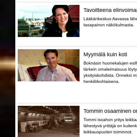
Tavoitteena elinvoima
Lääkärikeskus Aavassa lähes
tasapainon näkökulmasta.
Myymälä kuin koti
Boknäsin huonekalujen esil
tärkein omaleimaisuus löytyy
yksityiskohdista. Onneksi m
henkilökohtaisena.
Tommin osaaminen on
Tommi isoahon yritys leikkaa
lähestyvä yrittäjä on kuite
leikkauspuolen toiminnot.