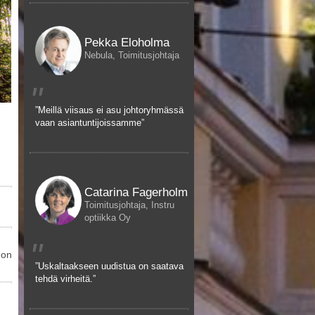
Pekka Eloholma
Nebula, Toimitusjohtaja
"
”Meillä viisaus ei asu johtoryhmässä
vaan asiantuntijoissamme”
Catarina Fagerholm
Toimitusjohtaja, Instru
optiikka Oy
"
mon
”Uskaltaakseen uudistua on saatava
tehdä virheitä.”