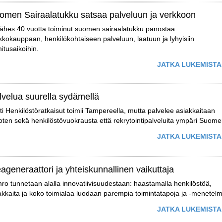
omen Sairaalatukku satsaa palveluun ja verkkoon
lähes 40 vuotta toiminut suomen sairaalatukku panostaa
kkokauppaan, henkilökohtaiseen palveluun, laatuun ja lyhyisiin
mitusaikoihin.
JATKA LUKEMISTA
lvelua suurella sydämellä
tti Henkilöstöratkaisut toimii Tampereella, mutta palvelee asiakkaitaan
joten sekä henkilöstövuokrausta että rekrytointipalveluita ympäri Suome
JATKA LUKEMISTA
eageneraattori ja yhteiskunnallinen vaikuttaja
ro tunnetaan alalla innovatiivisuudestaan: haastamalla henkilöstöä,
akkaita ja koko toimialaa luodaan parempia toimintatapoja ja -menetelm
JATKA LUKEMISTA