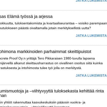
JATKA LUKEMISTA
isas Elämä työssä ja arjessa
okkuutta, tuloksentakomista ja kvartaaliseurantaa – voisiko parempaa
putulokseen päästä oivaltamalla jotain merkityksellistä uutta?
JATKA LUKEMISTA
tohimona markkinoiden parhaimmat skeittipuistot
crete Proof Oy:n yrittäjä Tero Pikkaraisen 1980-luvulla lapsena
ijärvellä alkanut skeittausharrastus on oivallinen osoitus siitä kuinka
rastuksesta ja intohimosta tulee työ jolla on merkitystä.
JATKA LUKEMISTA
umismuotoja ja –viihtyvyyttä tuloksekasta kehittää rinta
nnan
in yhtiöt rakennuttaa kasvukeskuksiin pääosin vuokra- ja
misoikeusasuntoja – yhteisöllisyyttä korostaen.