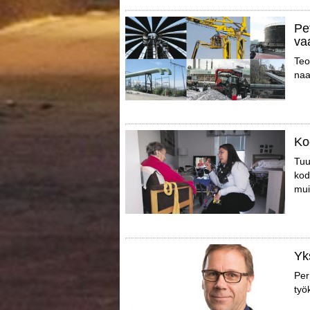
Pet
vaa
Teo
naa
Ko
Tuu
kod
muis
Yk
Per
työ