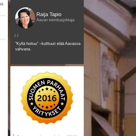
ää
Raija Tapio
Aavan toimitusjohtaja
"
”Kyllä hoituu” –kulttuuri elää Aavassa
vahvana.