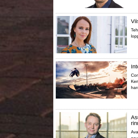
Vi
Teh
lop
In
Con
Kem
har
As
ri
Ava
asu