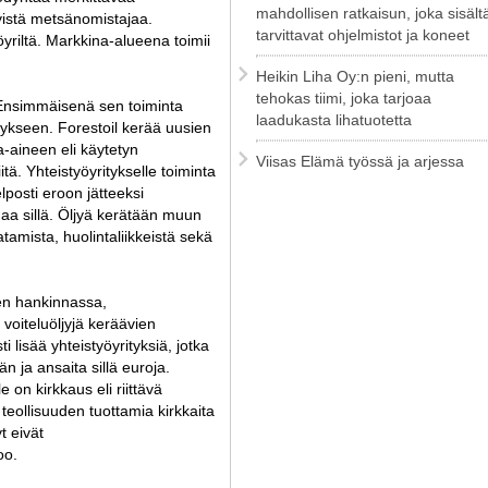
mahdollisen ratkaisun, joka sisält
yistä metsänomistajaa.
tarvittavat ohjelmistot ja koneet
yriltä. Markkina-alueena toimii
Heikin Liha Oy:n pieni, mutta
tehokas tiimi, joka tarjoaa
 Ensimmäisenä sen toiminta
laadukasta lihatuotetta
tykseen. Forestoil kerää uusien
a-aineen eli käytetyn
Viisas Elämä työssä ja arjessa
itä. Yhteistyöyritykselle toiminta
lposti eroon jätteeksi
enaa sillä. Öljyä kerätään muun
tamista, huolintaliikkeistä sekä
en hankinnassa,
oiteluöljyjä keräävien
lisää yhteistyöyrityksiä, jotka
n ja ansaita sillä euroja.
e on kirkkaus eli riittävä
eollisuuden tuottamia kirkkaita
t eivät
oo.