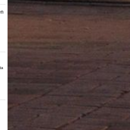
en
ta