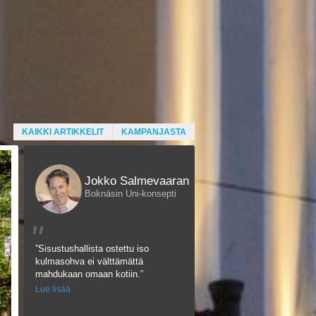
KAIKKI ARTIKKELIT
KAMPANJASTA
Jokko Salmevaaran
Boknäsin Uni-konsepti
"
”Sisustushallista ostettu iso
kulmasohva ei välttämättä
mahdukaan omaan kotiin.”
Lue lisää