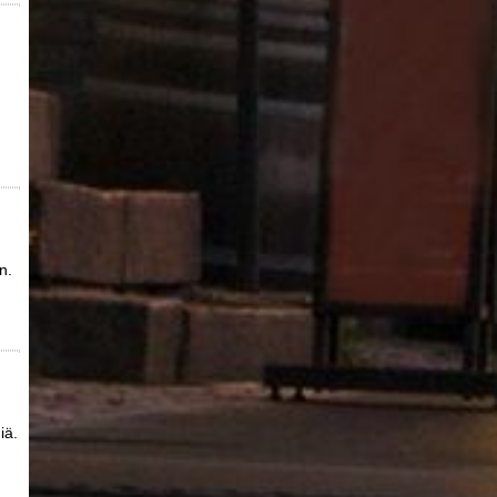
n.
iä.