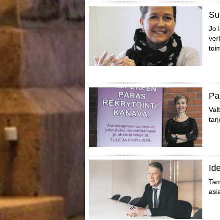
Su
Jo 
ver
toi
Pa
Val
tar
Id
Tam
asi