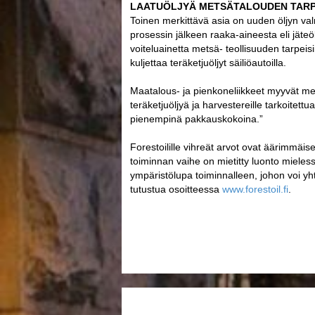
LAATUÖLJYÄ METSÄTALOUDEN TARPE
Toinen merkittävä asia on uuden öljyn val
prosessin jälkeen raaka-aineesta eli jäteö
voiteluainetta metsä- teollisuuden tarpeisiin
kuljettaa teräketjuöljyt säiliöautoilla.
Maatalous- ja pienkoneliikkeet myyvät me
teräketjuöljyä ja harvestereille tarkoitet
pienempinä pakkauskokoina.”
Forestoilille vihreät arvot ovat äärimmäis
toiminnan vaihe on mietitty luonto mielessä
ympäristölupa toiminnalleen, johon voi y
tutustua osoitteessa
www.forestoil.fi
.