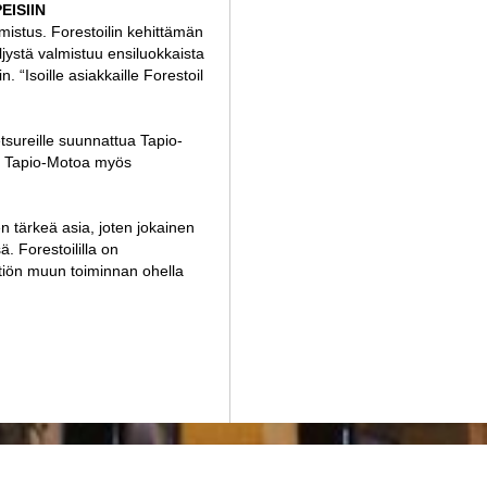
ISIIN
mistus. Forestoilin kehittämän
ljystä valmistuu ensiluokkaista
. “Isoille asiakkaille Forestoil
tsureille suunnattua Tapio-
tua Tapio-Motoa myös
en tärkeä asia, joten jokainen
. Forestoililla on
htiön muun toiminnan ohella