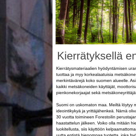
Kierrätyksellä e
Kierrätysmateriaalien hyödyntämisen uranu
tuottaa ja myy korkealaatuisia metsäkonei
merkintävärejä koko suomen alueelle. As
kaikki metsäkoneiden käyttäjät, moottoris
pienkonekorjaajat sekä metsäkoneyrittäjä
Suomi on uskomaton maa. Meiltä löytyy 
ideointikykyä ja yrittäjähenkeä. Nämä oli
30 vuotta toimineen Forestoilin perustaj
haastattelun jälkeen. Voiko olla mitään hi
luokitellusta, siis käyttöön kelpaamattoma
uutta entistä hienompaa tuotetta, joka h