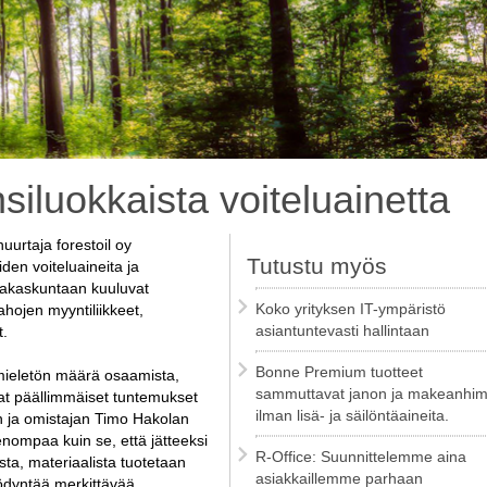
nsiluokkaista voiteluainetta
urtaja forestoil oy
Tutustu myös
den voiteluaineita ja
iakaskuntaan kuuluvat
Koko yrityksen IT-ympäristö
ahojen myyntiliikkeet,
asiantuntevasti hallintaan
t.
Bonne Premium tuotteet
mieletön määrä osaamista,
sammuttavat janon ja makeanhi
vat päällimmäiset tuntemukset
ilman lisä- ja säilöntäaineita.
an ja omistajan Timo Hakolan
enompaa kuin se, että jätteeksi
R-Office: Suunnittelemme aina
sta, materiaalista tuotetaan
asiakkaillemme parhaan
yödyntää merkittävää