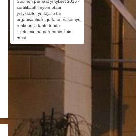
Suomen parhaat yritykset 2016 -
sertifikaatti myönnetään
yritykselle, yrittäjälle tai
organisaatiolle, joilla on näkemys,
rohkeus ja tahto tehdä
liiketoimintaa paremmin kuin
muut.