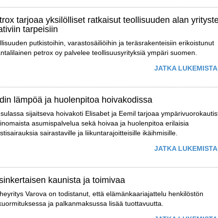
rox tarjoaa yksilölliset ratkaisut teollisuuden alan yrityst
tiviin tarpeisiin
llisuuden putkistoihin, varastosäiliöihin ja teräsrakenteisiin erikoistunut
ntalilainen petrox oy palvelee teollisuusyrityksiä ympäri suomen.
JATKA LUKEMISTA
din lämpöä ja huolenpitoa hoivakodissa
sulassa sijaitseva hoivakoti Elisabet ja Eemil tarjoaa ympärivuorokautis
inomaista asumispalvelua sekä hoivaa ja huolenpitoa erilaisia
tisairauksia sairastaville ja liikuntarajoitteisille ikäihmisille.
JATKA LUKEMISTA
sinkertaisen kaunista ja toimivaa
heyritys Varova on todistanut, että elämänkaariajattelu henkilöstön
kuormituksessa ja palkanmaksussa lisää tuottavuutta.