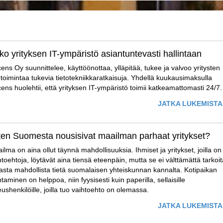
ko yrityksen IT-ympäristö asiantuntevasti hallintaan
ens Oy suunnittelee, käyttöönottaa, ylläpitää, tukee ja valvoo yritysten
ketoimintaa tukevia tietotekniikkaratkaisuja. Yhdellä kuukausimaksulla
ens huolehtii, että yrityksen IT-ympäristö toimii katkeamattomasti 24/7.
JATKA LUKEMISTA
ten Suomesta nousisivat maailman parhaat yritykset?
ilma on aina ollut täynnä mahdollisuuksia. Ihmiset ja yritykset, joilla on
htoehtoja, löytävät aina tiensä eteenpäin, mutta se ei välttämättä tarkoi
asta mahdollista tietä suomalaisen yhteiskunnan kannalta. Kotipaikan
htaminen on helppoa, niin fyysisesti kuin paperilla, sellaisille
eushenkilöille, joilla tuo vaihtoehto on olemassa.
JATKA LUKEMISTA