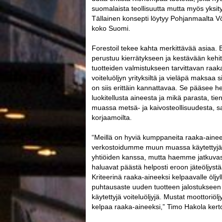
suomalaista teollisuutta mutta myös yksit
Tällainen konsepti löytyy Pohjanmaalta Vö
koko Suomi.
Forestoil tekee kahta merkittävää asiaa.
perustuu kierrätykseen ja kestävään kehi
tuotteiden valmistukseen tarvittavan raak
voiteluöljyn yrityksiltä ja vieläpä maksaa si
on siis erittäin kannattavaa. Se pääsee he
luokitellusta aineesta ja mikä parasta, ti
muassa metsä- ja kaivosteollisuudesta, sa
korjaamoilta.
“Meillä on hyviä kumppaneita raaka-aine
verkostoidumme muun muassa käytettyjä v
yhtiöiden kanssa, mutta haemme jatkuvasti 
haluavat päästä helposti eroon jäteöljystää
Kriteerinä raaka-aineeksi kelpaavalle öljyll
puhtausaste uuden tuotteen jalostukseen t
käytettyjä voiteluöljyjä. Mustat moottoriöljy
kelpaa raaka-aineeksi,” Timo Hakola kert