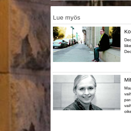
Lue myös
Ko
Dec
lii
Dec
Mi
Maa
vai
par
vai
oik