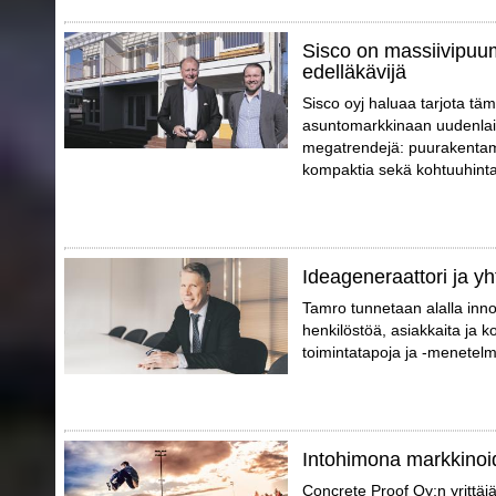
Sisco on massiivipuu
edelläkävijä
Sisco oyj haluaa tarjota täm
asuntomarkkinaan uudenlais
megatrendejä: puurakentami
kompaktia sekä kohtuuhinta
Ideageneraattori ja yh
Tamro tunnetaan alalla inno
henkilöstöä, asiakkaita ja 
toimintatapoja ja -menetelm
Intohimona markkinoid
Concrete Proof Oy:n yrittäj