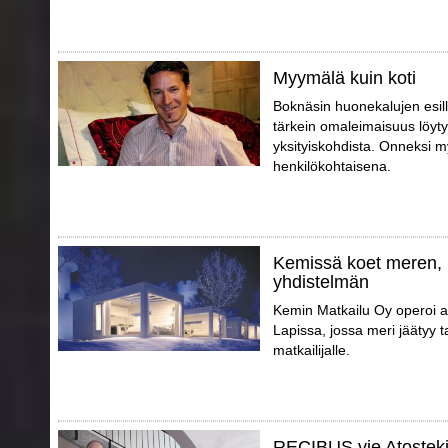
Myymälä kuin koti
Boknäsin huonekalujen esil
tärkein omaleimaisuus löytyy
yksityiskohdista. Onneksi m
henkilökohtaisena.
Kemissä koet meren, 
yhdistelmän
Kemin Matkailu Oy operoi a
Lapissa, jossa meri jäätyy 
matkailijalle.
RECIBUS vie Atosteki