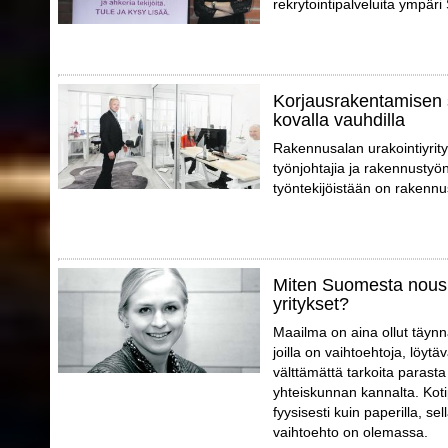
rekrytointipalveluita ympär
Korjausrakentamisen 
kovalla vauhdilla
Rakennusalan urakointiyrity
työnjohtajia ja rakennustyön
työntekijöistään on rakennu
Miten Suomesta nousi
yritykset?
Maailma on aina ollut täynnä
joilla on vaihtoehtoja, löytä
välttämättä tarkoita parast
yhteiskunnan kannalta. Koti
fyysisesti kuin paperilla, sell
vaihtoehto on olemassa.