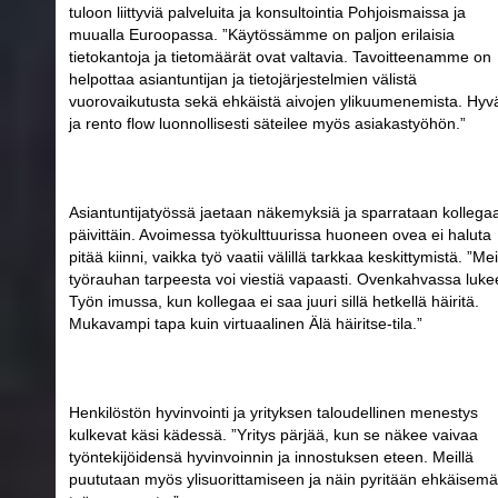
tuloon liittyviä palveluita ja konsultointia Pohjoismaissa ja
muualla Euroopassa. ”Käytössämme on paljon erilaisia
tietokantoja ja tietomäärät ovat valtavia. Tavoitteenamme on
helpottaa asiantuntijan ja tietojärjestelmien välistä
vuorovaikutusta sekä ehkäistä aivojen ylikuumenemista. Hyv
ja rento flow luonnollisesti säteilee myös asiakastyöhön.”
Asiantuntijatyössä jaetaan näkemyksiä ja sparrataan kollega
päivittäin. Avoimessa työkulttuurissa huoneen ovea ei haluta
pitää kiinni, vaikka työ vaatii välillä tarkkaa keskittymistä. ”Mei
työrauhan tarpeesta voi viestiä vapaasti. Ovenkahvassa luke
Työn imussa, kun kollegaa ei saa juuri sillä hetkellä häiritä.
Mukavampi tapa kuin virtuaalinen Älä häiritse-tila.”
Henkilöstön hyvinvointi ja yrityksen taloudellinen menestys
kulkevat käsi kädessä. ”Yritys pärjää, kun se näkee vaivaa
työntekijöidensä hyvinvoinnin ja innostuksen eteen. Meillä
puututaan myös ylisuorittamiseen ja näin pyritään ehkäisem