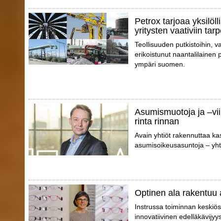
Petrox tarjoaa yksilöll
yritysten vaativiin tarp
Teollisuuden putkistoihin, va
erikoistunut naantalilainen p
ympäri suomen.
Asumismuotoja ja –vii
rinta rinnan
Avain yhtiöt rakennuttaa ka
asumisoikeusasuntoja – yhte
Optinen ala rakentuu 
Instrussa toiminnan keskiö
innovatiivinen edelläkävijyy