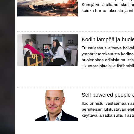
Kemijärvellä alkanut skeitta
kuinka harrastuksesta ja int
Kodin lämpöä ja huol
Tuusulassa sijaitseva hoivak
ympärivuorokautista kodino
huolenpitoa erilaisia muistis
liikuntarajoitteisille ikäihmisil
Self powered people 
Iloq onnistui vastaamaan a
perinteisen lukitustavan elek
käyttävällä ratkaisulla. Täs