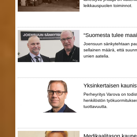
leikkauspuolen toiminnot.
“Suomesta tulee maa
Joensuun sänkytehtaan pauli
sellainen määrä, että suunn
unien aatelia.
Yksinkertaisen kaunis
Perheyritys Varova on todis
henkilöstön työkuormitukse
tuottavuutta.
Medikaalitason kaune