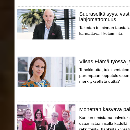
Suoraselkäisyys, vast
lahjomattomuus
Takedan toiminnan taustall
kannattava liiketoiminta.
Viisas Elämä työssä j
Tehokkuutta, tuloksentakomi
parempaan lopputulokseen p
merkityksellistä uutta?
Monetran kasvava pa
Kuntien omistama palveluk
osaamistaan isolla kädellä.
rekrytointi-, hankinta,- vies