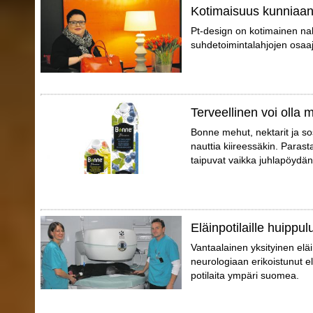
Kotimaisuus kunniaa
Pt-design on kotimainen nahk
suhdetoimintalahjojen osaaj
Terveellinen voi olla
Bonne mehut, nektarit ja so
nauttia kiireessäkin. Parast
taipuvat vaikka juhlapöydän t
Eläinpotilaille huippu
Vantaalainen yksityinen el
neurologiaan erikoistunut elä
potilaita ympäri suomea.