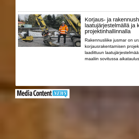
Korjaus- ja rakennush
laatujärjestelmällä ja 
projektinhallinnalla
Rakennusliike jusmar on ur
korjausrakentamisen projek
laadittuun laatujärjestelmää
maaliin sovitussa aikataulus