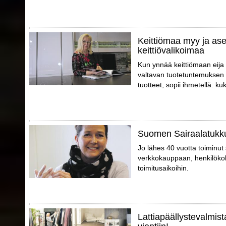
Keittiömaa myy ja ase
keittiövalikoimaa
Kun ynnää keittiömaan eija
valtavan tuotetuntemuksen 
tuotteet, sopii ihmetellä: k
Suomen Sairaalatukku
Jo lähes 40 vuotta toiminu
verkkokauppaan, henkilökoht
toimitusaikoihin.
Lattiapäällystevalmist