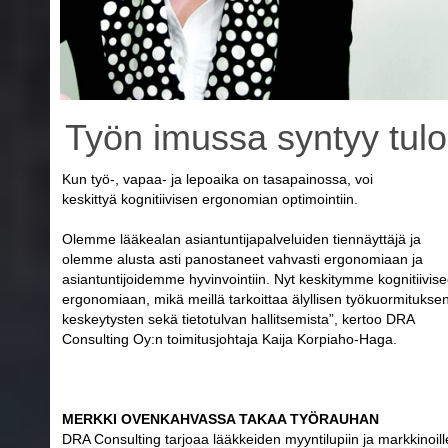
Työn imussa syntyy tulo
Kun työ-, vapaa- ja lepoaika on tasapainossa, voi
keskittyä kognitiivisen ergonomian optimointiin.
Olemme lääkealan asiantuntijapalveluiden tiennäyttäjä ja
olemme alusta asti panostaneet vahvasti ergonomiaan ja
asiantuntijoidemme hyvinvointiin. Nyt keskitymme kognitiivis
ergonomiaan, mikä meillä tarkoittaa älyllisen työkuormituksen
keskeytysten sekä tietotulvan hallitsemista”, kertoo DRA
Consulting Oy:n toimitusjohtaja Kaija Korpiaho-Haga.
MERKKI OVENKAHVASSA TAKAA TYÖRAUHAN
DRA Consulting tarjoaa lääkkeiden myyntilupiin ja markkinoill