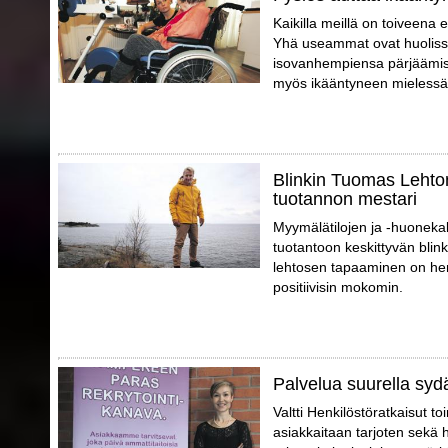
Kaikilla meillä on toiveena 
Yhä useammat ovat huoliss
isovanhempiensa pärjäämis
myös ikääntyneen mielessä
Blinkin Tuomas Lehto
tuotannon mestari
Myymälätilojen ja -huonekal
tuotantoon keskittyvän blin
lehtosen tapaaminen on hen
positiivisin mokomin.
Palvelua suurella syd
Valtti Henkilöstöratkaisut t
asiakkaitaan tarjoten sekä 