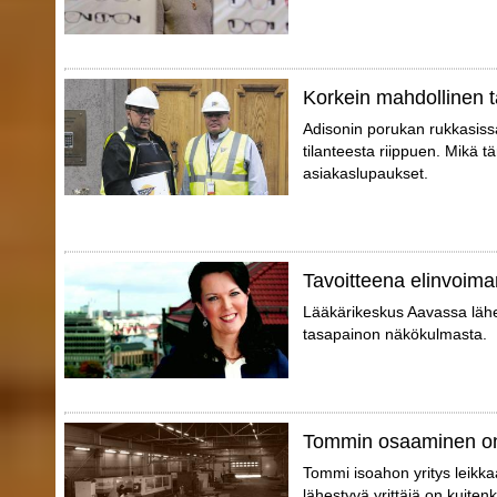
Korkein mahdollinen t
Adisonin porukan rukkasissa 
tilanteesta riippuen. Mikä tä
asiakaslupaukset.
Tavoitteena elinvoima
Lääkärikeskus Aavassa lähes
tasapainon näkökulmasta.
Tommin osaaminen on
Tommi isoahon yritys leikkaa
lähestyvä yrittäjä on kuite