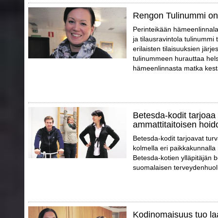
Rengon Tulinummi on
Perinteikään hämeenlinnalai
ja tilausravintola tulinummi t
erilaisten tilaisuuksien jär
tulinummeen hurauttaa helsi
hämeenlinnasta matka kestä
Betesda-kodit tarjoaa 
ammattitaitoisen hoid
Betesda-kodit tarjoavat tur
kolmella eri paikkakunnalla
Betesda-kotien ylläpitäjän 
suomalaisen terveydenhuol
Kodinomaisuus tuo la