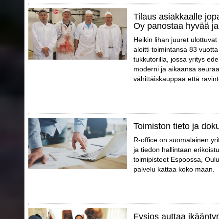
Tilaus asiakkaalle jo
Oy panostaa hyvää ja
Heikin lihan juuret ulottuva
aloitti toimintansa 83 vuott
tukkutorilla, jossa yritys e
moderni ja aikaansa seuraa
vähittäiskauppaa että ravint
Toimiston tieto ja dok
R-office on suomalainen yri
ja tiedon hallintaan erikoist
toimipisteet Espoossa, Oul
palvelu kattaa koko maan.
Fysios auttaa ikäänty