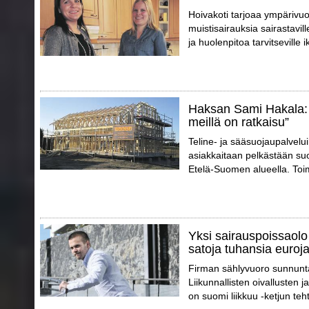
Hoivakoti tarjoaa ympärivuo
muistisairauksia sairastaville
ja huolenpitoa tarvitseville i
Haksan Sami Hakala: 
meillä on ratkaisu”
Teline- ja sääsuojaupalvelu
asiakkaitaan pelkästään suo
Etelä-Suomen alueella. Toimi
Yksi sairauspoissaolo 
satoja tuhansia euroj
Firman sählyvuoro sunnunta
Liikunnallisten oivallusten
on suomi liikkuu -ketjun teh