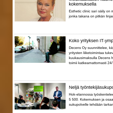
kokemuksella
Esthetic clinic sari säily o
jonka takana on pitkän linja
Koko yrityksen IT-ympä
Decens Oy suunnittelee, käy
yritysten liiketoimintaa tuke
kuukausimaksulla Decens huo
toimii katkeamattomasti 24/
Neljä työntekijäsukup
Hok-elannossa työskentelee er
5 500. Kokemuksen ja osaam
sukupolvelle tehdään tarka