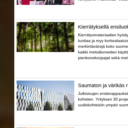
Kierrätyksellä ensiluo
Kierrätysmateriaalien hyödy
tuottaa ja myy korkealaatui
merkintävärejä koko suomen
kaikki metsäkoneiden käyttä
pienkonekorjaajat sekä mets
Saumaton ja värikäs ra
Julkisivujen eristerappauks
kohisten. Yrityksen 30 proj
uudiskohteisiin ympäri suo