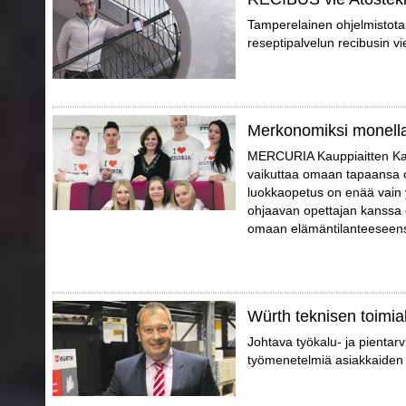
Tamperelainen ohjelmistotal
reseptipalvelun recibusin vi
Merkonomiksi monell
MERCURIA Kauppiaitten Kaup
vaikuttaa omaan tapaansa o
luokkaopetus on enää vain 
ohjaavan opettajan kanssa o
omaan elämäntilanteeseensa
Würth teknisen toimial
Johtava työkalu- ja pientarvi
työmenetelmiä asiakkaiden 