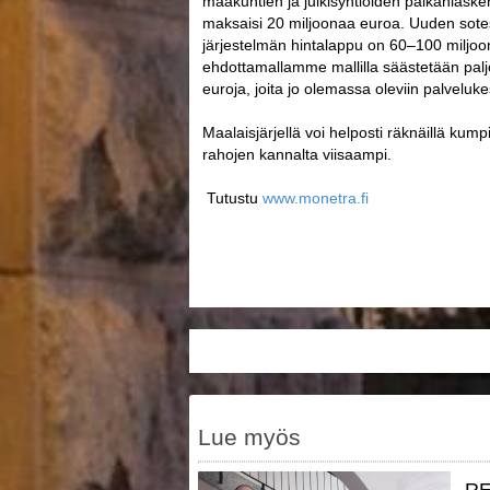
maakuntien ja julkisyhtiöiden palkanlaske
maksaisi 20 miljoonaa euroa. Uuden sotes
järjestelmän hintalappu on 60–100 miljo
ehdottamallamme mallilla säästetään palj
euroja, joita jo olemassa oleviin palveluke
Maalaisjärjellä voi helposti räknäillä kum
rahojen kannalta viisaampi.
Tutustu
www.monetra.fi
Lue myös