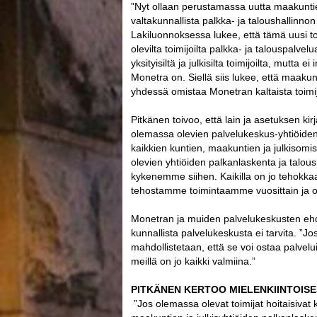
”Nyt ollaan perustamassa uutta maakunt
valtakunnallista palkka- ja taloushallinno
Lakiluonnoksessa lukee, että tämä uusi t
olevilta toimijoilta palkka- ja talouspalve
yksityisiltä ja julkisilta toimijoilta, mutta e
Monetra on. Siellä siis lukee, että maakun
yhdessä omistaa Monetran kaltaista toimi
Pitkänen toivoo, että lain ja asetuksen kir
olemassa olevien palvelukeskus-yhtiöide
kaikkien kuntien, maakuntien ja julkisomis
olevien yhtiöiden palkanlaskenta ja talou
kykenemme siihen. Kaikilla on jo tehokkaa
tehostamme toimintaamme vuosittain ja ol
Monetran ja muiden palvelukeskusten ehdo
kunnallista palvelukeskusta ei tarvita. ”Jos
mahdollistetaan, että se voi ostaa palvelui
meillä on jo kaikki valmiina.”
PITKÄNEN KERTOO MIELENKIINTOIS
”Jos olemassa olevat toimijat hoitaisivat