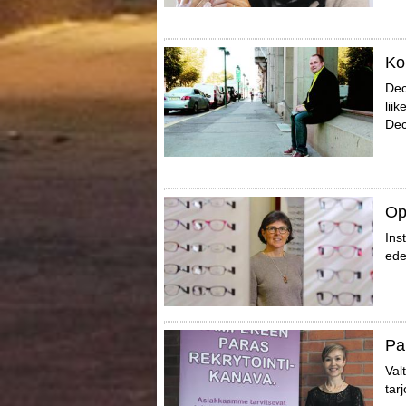
Ko
Dec
lii
Dec
Op
Ins
ede
Pa
Val
tar