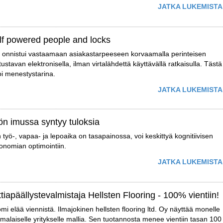
JATKA LUKEMISTA
lf powered people and locks
q onnistui vastaamaan asiakastarpeeseen korvaamalla perinteisen
itustavan elektronisella, ilman virtalähdettä käyttävällä ratkaisulla. Tästä
oi menestystarina.
JATKA LUKEMISTA
ön imussa syntyy tuloksia
 työ-, vapaa- ja lepoaika on tasapainossa, voi keskittyä kognitiivisen
onomian optimointiin.
JATKA LUKEMISTA
ttiapäällystevalmistaja Hellsten Flooring - 100% vientiin!
mi elää viennistä. Ilmajokinen hellsten flooring ltd. Oy näyttää monelle
malaiselle yritykselle mallia. Sen tuotannosta menee vientiin tasan 100