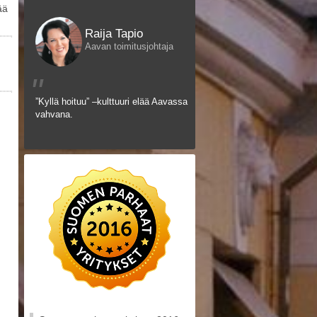
ää
Raija Tapio
Aavan toimitusjohtaja
"
”Kyllä hoituu” –kulttuuri elää Aavassa
vahvana.