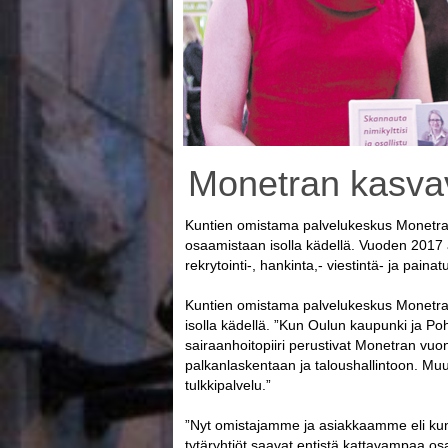
Monetran kasva
Kuntien omistama palvelukeskus Monetra
osaamistaan isolla kädellä. Vuoden 2017 
rekrytointi-, hankinta,- viestintä- ja paina
Kuntien omistama palvelukeskus Monetra
isolla kädellä. ”Kun Oulun kaupunki ja P
sairaanhoitopiiri perustivat Monetran vu
palkanlaskentaan ja taloushallintoon. Muu
tulkkipalvelu.”
”Nyt omistajamme ja asiakkaamme eli kun
tytäryhtiöt saavat entistä kattavampaa osa