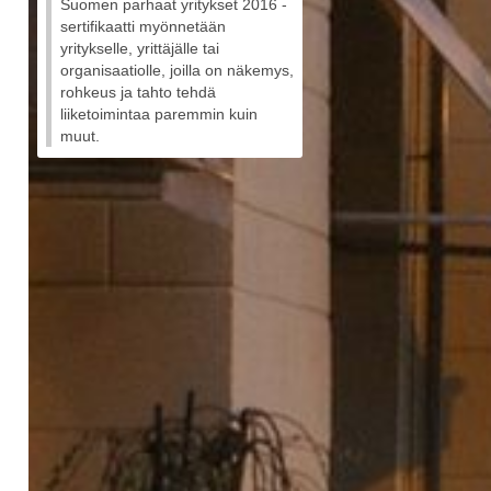
Suomen parhaat yritykset 2016 -
sertifikaatti myönnetään
yritykselle, yrittäjälle tai
organisaatiolle, joilla on näkemys,
rohkeus ja tahto tehdä
liiketoimintaa paremmin kuin
muut.