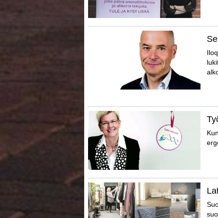
Se
Ilo
luk
alk
Ty
Kun
erg
La
Suo
suo