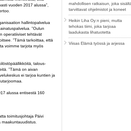
mahdollisen ratkaisun, joka sisält
asti vuoden 2017 alussa”,
tarvittavat ohjelmistot ja koneet
ertoo.
Heikin Liha Oy:n pieni, mutta
anisaation hallintopalvelua
tehokas tiimi, joka tarjoaa
a painatuspalvelua. ”Oulun
laadukasta lihatuotetta
n operatiiviset tehtävät
oitsee. ”Tämä tarkoittaa, että
Viisas Elämä työssä ja arjessa
ta voimme tarjota myös
östöpäällikköitä, talous-
ereitä. ”Tämä on aivan
elukeskus ei tarjoa kuntien ja
lutarjoomaa.
17 alussa entisestä 160
ta toimitusjohtaja Päivi
ja maakuntauudistus.