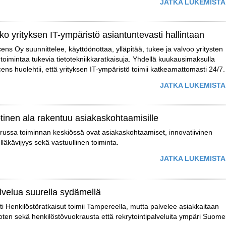
JATKA LUKEMISTA
ko yrityksen IT-ympäristö asiantuntevasti hallintaan
ens Oy suunnittelee, käyttöönottaa, ylläpitää, tukee ja valvoo yritysten
ketoimintaa tukevia tietotekniikkaratkaisuja. Yhdellä kuukausimaksulla
ens huolehtii, että yrityksen IT-ympäristö toimii katkeamattomasti 24/7.
JATKA LUKEMISTA
tinen ala rakentuu asiakaskohtaamisille
trussa toiminnan keskiössä ovat asiakaskohtaamiset, innovatiivinen
lläkävijyys sekä vastuullinen toiminta.
JATKA LUKEMISTA
lvelua suurella sydämellä
tti Henkilöstöratkaisut toimii Tampereella, mutta palvelee asiakkaitaan
joten sekä henkilöstövuokrausta että rekrytointipalveluita ympäri Suome