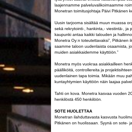
laajennamme palveluvalikoimaamme roim
Monetran toimitusjohtaja Päivi Pitkänen k
Uusin tarjooma sisältää muun muassa org
sekä rekrytointi-, hankinta,- viestintä-, j
kaupunki antaa kaikki talouden ja hallinno
Monetra Oy:n toteutettavaksi”, Pitkänen il
saamme taloon uudenlaista osaamista, jo
muiden asiakkaidemme käyttöön.”
Monetra myös vuokraa asiakkailleen henkil
päälliköitä, controllereita ja projektisihte
uudenlainen tapa toimia. Mikään muu palv
kuntayhtymien käyttöön näin laajaa palve
Tahti on kova. Monetra kasvaa vuoden 20
henkilöstä 450 henkilöön.
SOTE HUOLETTAA
Monetran ilahduttavasta kasvusta huolimat
Pitkänen on huolissaan. Syynä on sote- 