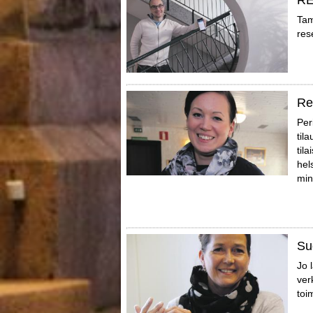
RE
Tam
res
Re
Per
til
til
hel
min
Su
Jo 
ver
toi