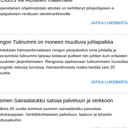
CIBUS vie Atostekin maailmalle
perelainen ohjelmistotalo atostek on kehittänyt pilvipohjaisen e-
eptipalvelun recibusin vientimarkkinoille.
JATKA LUKEMISTA
ngon Tulinummi on moneen muuttuva juhlapaikka
inteikään hämeenlinnalaisen rengon pitopalvelun oma juhlatila ja
ausravintola tulinummi tarjoaa loistavat puitteet niin juhlien kuin erilaisten
aisuuksien järjestämiseen. Rengossa sijaitsevaan tulinummeen hurautta
singistä reilussa tunnissa, hämeenlinnasta matka kestää vain 20
uuttia.
JATKA LUKEMISTA
omen Sairaalatukku satsaa palveluun ja verkkoon
lähes 40 vuotta toiminut suomen sairaalatukku panostaa
kkokauppaan, henkilökohtaiseen palveluun, laatuun ja lyhyisiin
mitusaikoihin.