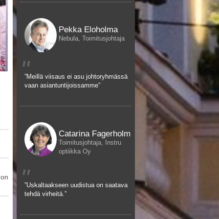
Pekka Eloholma
Nebula, Toimitusjohtaja
"
”Meillä viisaus ei asu johtoryhmässä
vaan asiantuntijoissamme”
Catarina Fagerholm
Toimitusjohtaja, Instru
optiikka Oy
"
mon
”Uskaltaakseen uudistua on saatava
tehdä virheitä.”