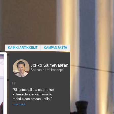
KAIKKI ARTIKKELIT
KAMPANJASTA
Jokko Salmevaaran
Boknäsin Uni-konsepti
"
”Sisustushallista ostettu iso
kulmasohva ei välttämättä
mahdukaan omaan kotiin.”
Lue lisää