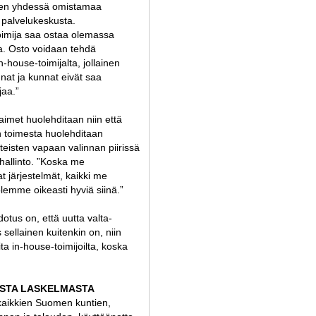
ien yhdessä omistamaa
n palvelukeskusta.
oimija saa ostaa olemassa
lua. Osto voidaan tehdä
i in-house-toimijalta, jollainen
nat ja kunnat eivät saa
jaa.”
jaimet huolehditaan niin että
n toimesta huolehditaan
teisten vapaan valinnan piirissä
shallinto. ”Koska me
t järjestelmät, kaikki me
emme oikeasti hyviä siinä.”
tus on, että uutta valta-
 sellainen kuitenkin on, niin
ta in-house-toimijoilta, koska
ESTA LASKELMASTA
 kaikkien Suomen kuntien,