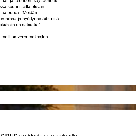
nnan ja talouden, käyttöönotto
sa suunnitteilla olevan
onaa euroa. ”Meidän
on rahaa ja hyödynnetään niitä
skuksiin on satsattu.”
pi malli on veronmaksajien