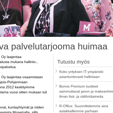
va palvelutarjooma huimaa
 Oy laajentaa
Tutustu myös
alusta mukana hallinto-,
tuspalvelua.
Koko yrityksen IT-ympäristö
asiantuntevasti hallintaan
 Oy laajentaa osaamistaan
ohjois-Pohjanmaan
Bonne Premium tuotteet
onna 2012 keskityimme
sammuttavat janon ja makeanhi
tama vuosi sitten mukaan tuli
ilman lisä- ja säilöntäaineita.
R-Office: Suunnittelemme aina
nat, kuntayhtymät ja niiden
asiakkaillemme parhaan
amista Monetralta, sillä