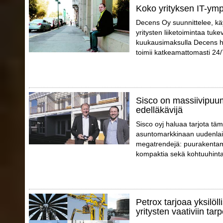
Koko yrityksen IT-ympä
Decens Oy suunnittelee, käy
yritysten liiketoimintaa tuke
kuukausimaksulla Decens huo
toimii katkeamattomasti 24/
Sisco on massiivipuu
edelläkävijä
Sisco oyj haluaa tarjota täm
asuntomarkkinaan uudenlais
megatrendejä: puurakentami
kompaktia sekä kohtuuhinta
Petrox tarjoaa yksilöll
yritysten vaativiin tarp