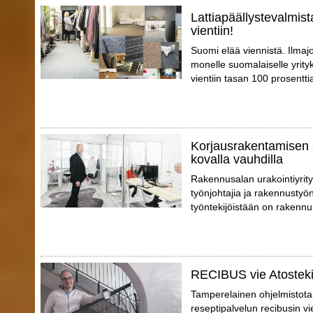
Lattiapäällystevalmist
vientiin!
Suomi elää viennistä. Ilmajo
monelle suomalaiselle yrity
vientiin tasan 100 prosentti
Korjausrakentamisen 
kovalla vauhdilla
Rakennusalan urakointiyrity
työnjohtajia ja rakennustyön
työntekijöistään on rakennu
RECIBUS vie Atosteki
Tamperelainen ohjelmistotal
reseptipalvelun recibusin vi