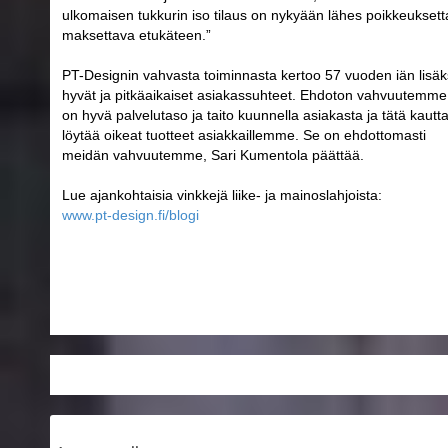
ulkomaisen tukkurin iso tilaus on nykyään lähes poikkeuksett
maksettava etukäteen.”
PT-Designin vahvasta toiminnasta kertoo 57 vuoden iän lisäk
hyvät ja pitkäaikaiset asiakassuhteet. Ehdoton vahvuutemme
on hyvä palvelutaso ja taito kuunnella asiakasta ja tätä kautt
löytää oikeat tuotteet asiakkaillemme. Se on ehdottomasti
meidän vahvuutemme, Sari Kumentola päättää.
Lue ajankohtaisia vinkkejä liike- ja mainoslahjoista:
www.pt-design.fi/blogi