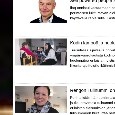
Self powered people 
Iloq onnistui vastaamaan a
perinteisen lukitustavan elek
käyttävällä ratkaisulla. Täs
Kodin lämpöä ja huol
Tuusulassa sijaitseva hoivak
ympärivuorokautista kodino
huolenpitoa erilaisia muistis
liikuntarajoitteisille ikäihmisil
Rengon Tulinummi on
Perinteikään hämeenlinnalai
ja tilausravintola tulinummi t
erilaisten tilaisuuksien jär
tulinummeen hurauttaa helsi