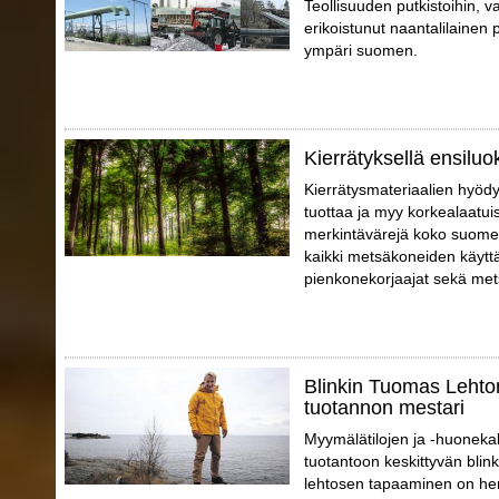
Teollisuuden putkistoihin, va
erikoistunut naantalilainen p
ympäri suomen.
Kierrätyksellä ensiluo
Kierrätysmateriaalien hyödy
tuottaa ja myy korkealaatui
merkintävärejä koko suomen
kaikki metsäkoneiden käyttä
pienkonekorjaajat sekä mets
Blinkin Tuomas Lehto
tuotannon mestari
Myymälätilojen ja -huonekal
tuotantoon keskittyvän blin
lehtosen tapaaminen on hen