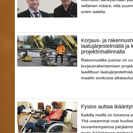
sellainen määrä, että suunn
unien aatelia.
Korjaus- ja rakennush
laatujärjestelmällä ja 
projektinhallinnalla
Rakennusliike jusmar on ur
korjausrakentamisen projek
laadittuun laatujärjestelmää
maaliin sovitussa aikataulus
Fysios auttaa ikäänty
Kaikilla meillä on toiveena 
Yhä useammat ovat huoliss
isovanhempiensa pärjäämis
myös ikääntyneen mielessä