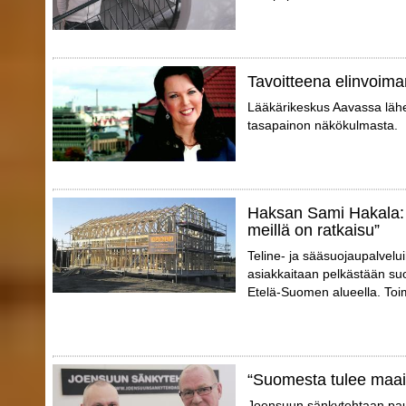
Tavoitteena elinvoima
Lääkärikeskus Aavassa lähes
tasapainon näkökulmasta.
Haksan Sami Hakala: 
meillä on ratkaisu”
Teline- ja sääsuojaupalvelu
asiakkaitaan pelkästään suo
Etelä-Suomen alueella. Toimi
“Suomesta tulee maa
Joensuun sänkytehtaan pauli