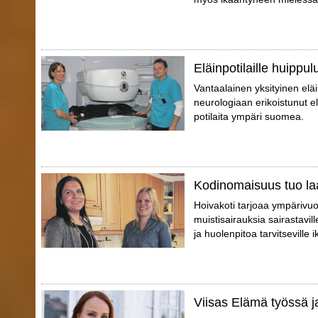
Eläinpotilaille huippu
Vantaalainen yksityinen el
neurologiaan erikoistunut elä
potilaita ympäri suomea.
Kodinomaisuus tuo la
Hoivakoti tarjoaa ympärivuo
muistisairauksia sairastaville
ja huolenpitoa tarvitseville i
Viisas Elämä työssä j