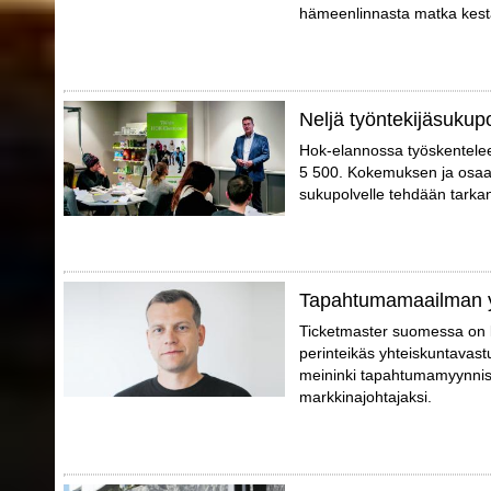
hämeenlinnasta matka kestä
Neljä työntekijäsukup
Hok-elannossa työskentelee er
5 500. Kokemuksen ja osaam
sukupolvelle tehdään tarka
Tapahtumamaailman 
Ticketmaster suomessa on 
perinteikäs yhteiskuntavast
meininki tapahtumamyynniss
markkinajohtajaksi.