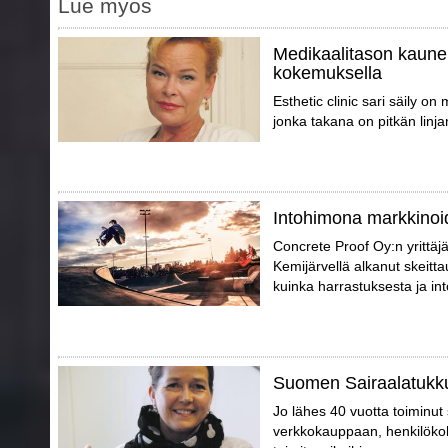
Lue myös
Medikaalitason kaune
kokemuksella
Esthetic clinic sari säily o
jonka takana on pitkän linja
Intohimona markkinoid
Concrete Proof Oy:n yrittäj
Kemijärvellä alkanut skeitta
kuinka harrastuksesta ja int
Suomen Sairaalatukku
Jo lähes 40 vuotta toiminu
verkkokauppaan, henkilökoht