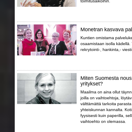
toimitusaikoihin.
Monetran kasvava pa
Kuntien omistama palveluk
osaamistaan isolla kädellä.
rekrytointi-, hankinta,- vies
Miten Suomesta nousi
yritykset?
Maailma on aina ollut täynnä
joilla on vaihtoehtoja, löytä
välttämättä tarkoita parast
yhteiskunnan kannalta. Koti
fyysisesti kuin paperilla, sell
vaihtoehto on olemassa.