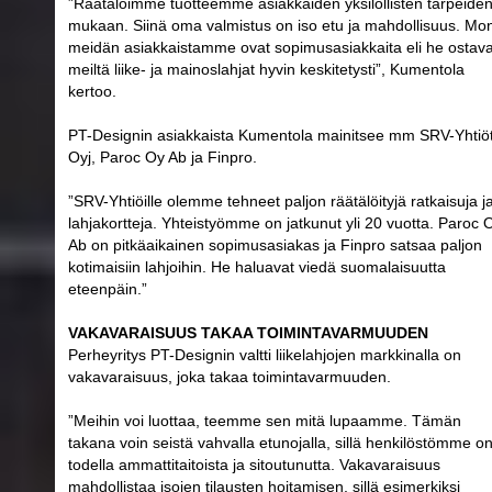
”Räätälöimme tuotteemme asiakkaiden yksilöllisten tarpeide
mukaan. Siinä oma valmistus on iso etu ja mahdollisuus. Mo
meidän asiakkaistamme ovat sopimusasiakkaita eli he ostava
meiltä liike- ja mainoslahjat hyvin keskitetysti”, Kumentola
kertoo.
PT-Designin asiakkaista Kumentola mainitsee mm SRV-Yhtiö
Oyj, Paroc Oy Ab ja Finpro.
”SRV-Yhtiöille olemme tehneet paljon räätälöityjä ratkaisuja j
lahjakortteja. Yhteistyömme on jatkunut yli 20 vuotta. Paroc 
Ab on pitkäaikainen sopimusasiakas ja Finpro satsaa paljon
kotimaisiin lahjoihin. He haluavat viedä suomalaisuutta
eteenpäin.”
VAKAVARAISUUS TAKAA TOIMINTAVARMUUDEN
Perheyritys PT-Designin valtti liikelahjojen markkinalla on
vakavaraisuus, joka takaa toimintavarmuuden.
”Meihin voi luottaa, teemme sen mitä lupaamme. Tämän
takana voin seistä vahvalla etunojalla, sillä henkilöstömme o
todella ammattitaitoista ja sitoutunutta. Vakavaraisuus
mahdollistaa isojen tilausten hoitamisen, sillä esimerkiksi