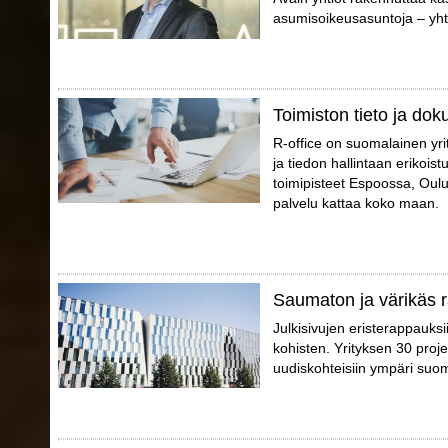
asumisoikeusasuntoja – yhte
Toimiston tieto ja dok
R-office on suomalainen yri
ja tiedon hallintaan erikoist
toimipisteet Espoossa, Oul
palvelu kattaa koko maan.
Saumaton ja värikäs ra
Julkisivujen eristerappauks
kohisten. Yrityksen 30 proj
uudiskohteisiin ympäri suo