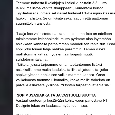
Teemme nahasta liikelahjojen lisäksi vuosittain 2-3 uutta
laukkumallistoa vähittäiskauppaan”, Kumentola kertoo.
Tyylitietoiset suomalaiset naiset tuntevat PT-Designin klassis
laukkumalliston. Se on käsite sekä laadun että ajattoman
suunnittelun ansiosta.
”Laaja itse valmistettu nahkatuotteiden mallisto on edelleen
toimintamme keihäänkärki, mutta pyrimme aina löytämään
asiakkaan kannalta parhaimman mahdollisen ratkaisun. Osal
sopii joku toinen lahja nahkaa paremmin. Tämän vuoksi
mallistomme kattaa myös erittäin laajasti muutkin
suhdetoimintalahjat.
”Liikelahjoissa tarjoamme oman tuotantomme lisäksi
asiakkaillemme muita laadukkaita liikelahjatuotteita, jotka
sopivat yhteen nahkaisen valikoimamme kanssa. Osan
valikoimasta tuomme ulkomailta, koska meille tärkeintä on
palvella asiakasta yksilönä. Yritysten tarpeet ovat erilaisia.”
SOPIMUSASIAKKAITA JA VASTUULLISUUTTA
Vastuullisuuteen ja kestävään kehitykseen panostava PT-
Designin fokus on laadussa myös tuonnissa.