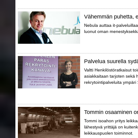
Vähemmän puhetta, 
Nebula auttaa it-palveluilla
luonut oman menestyksekkä
Palvelua suurella syd
Valtti Henkilöstöratkaisut t
asiakkaitaan tarjoten sekä 
rekrytointipalveluita ympär
Tommin osaaminen on
Tommi isoahon yritys leikkaa
lähestyvä yrittäjä on kuite
leikkauspuolen toiminnot.