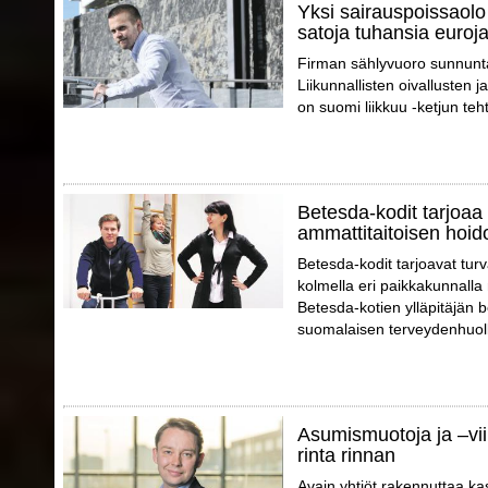
Yksi sairauspoissaolo 
satoja tuhansia euroj
Firman sählyvuoro sunnunta
Liikunnallisten oivallusten
on suomi liikkuu -ketjun teh
Betesda-kodit tarjoaa 
ammattitaitoisen hoid
Betesda-kodit tarjoavat tur
kolmella eri paikkakunnalla
Betesda-kotien ylläpitäjän 
suomalaisen terveydenhuol
Asumismuotoja ja –vii
rinta rinnan
Avain yhtiöt rakennuttaa ka