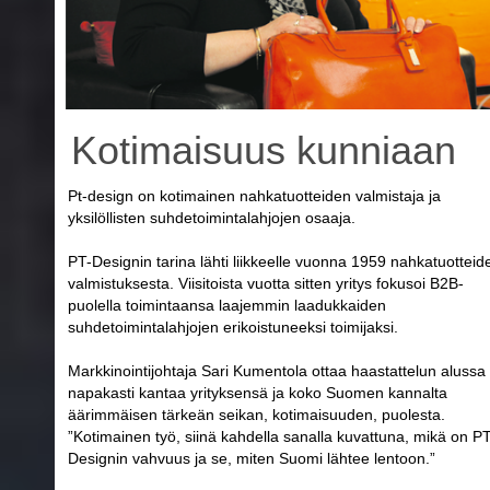
Kotimaisuus kunniaan
Pt-design on kotimainen nahkatuotteiden valmistaja ja
yksilöllisten suhdetoimintalahjojen osaaja.
PT-Designin tarina lähti liikkeelle vuonna 1959 nahkatuotteid
valmistuksesta. Viisitoista vuotta sitten yritys fokusoi B2B-
puolella toimintaansa laajemmin laadukkaiden
suhdetoimintalahjojen erikoistuneeksi toimijaksi.
Markkinointijohtaja Sari Kumentola ottaa haastattelun alussa
napakasti kantaa yrityksensä ja koko Suomen kannalta
äärimmäisen tärkeän seikan, kotimaisuuden, puolesta.
”Kotimainen työ, siinä kahdella sanalla kuvattuna, mikä on PT
Designin vahvuus ja se, miten Suomi lähtee lentoon.”