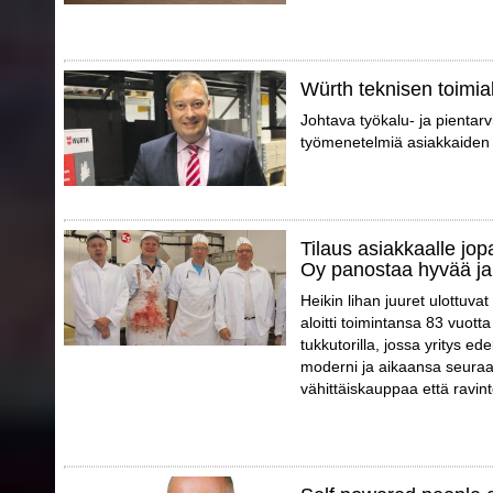
Würth teknisen toimial
Johtava työkalu- ja pientarvi
työmenetelmiä asiakkaiden 
Tilaus asiakkaalle jo
Oy panostaa hyvää ja
Heikin lihan juuret ulottuva
aloitti toimintansa 83 vuott
tukkutorilla, jossa yritys e
moderni ja aikaansa seuraa
vähittäiskauppaa että ravint