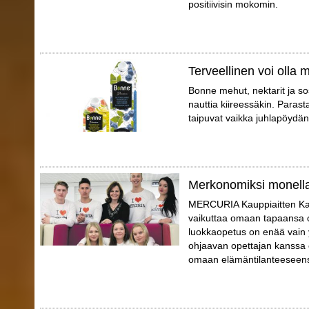
positiivisin mokomin.
Terveellinen voi olla
Bonne mehut, nektarit ja so
nauttia kiireessäkin. Parast
taipuvat vaikka juhlapöydän t
Merkonomiksi monell
MERCURIA Kauppiaitten Kaup
vaikuttaa omaan tapaansa o
luokkaopetus on enää vain 
ohjaavan opettajan kanssa o
omaan elämäntilanteeseensa