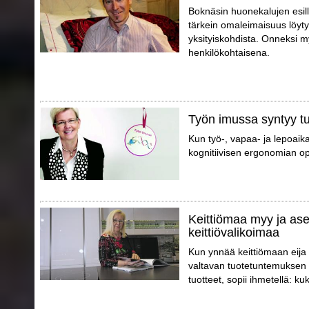
Boknäsin huonekalujen esil
tärkein omaleimaisuus löytyy
yksityiskohdista. Onneksi m
henkilökohtaisena.
Työn imussa syntyy tu
Kun työ-, vapaa- ja lepoaik
kognitiivisen ergonomian opt
Keittiömaa myy ja ase
keittiövalikoimaa
Kun ynnää keittiömaan eija
valtavan tuotetuntemuksen 
tuotteet, sopii ihmetellä: k