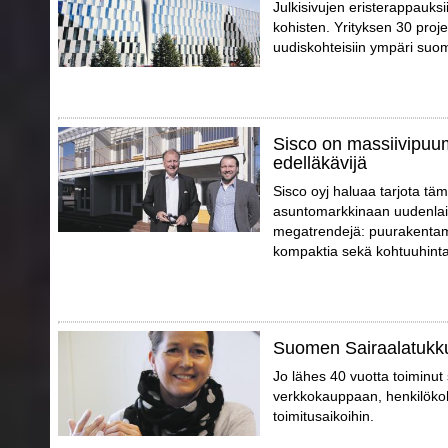
Julkisivujen eristerappauks
kohisten. Yrityksen 30 proj
uudiskohteisiin ympäri suo
Sisco on massiivipuu
edelläkävijä
Sisco oyj haluaa tarjota täm
asuntomarkkinaan uudenlais
megatrendejä: puurakentami
kompaktia sekä kohtuuhinta
Suomen Sairaalatukku
Jo lähes 40 vuotta toiminu
verkkokauppaan, henkilökoht
toimitusaikoihin.