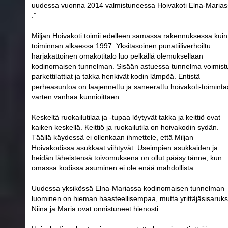
uudessa vuonna 2014 valmistuneessa Hoivakoti Elna-Maria
.”
Miljan Hoivakoti toimii edelleen samassa rakennuksessa kuin
toiminnan alkaessa 1997. Yksitasoinen punatiiliverhoiltu
harjakattoinen omakotitalo luo pelkällä olemuksellaan
kodinomaisen tunnelman. Sisään astuessa tunnelma voimist
parkettilattiat ja takka henkivät kodin lämpöä. Entistä
perheasuntoa on laajennettu ja saneerattu hoivakoti-toiminta
varten vanhaa kunnioittaen.
Keskeltä ruokailutilaa ja -tupaa löytyvät takka ja keittiö ovat
kaiken keskellä. Keittiö ja ruokailutila on hoivakodin sydän.
Täällä käydessä ei ollenkaan ihmettele, että Miljan
Hoivakodissa asukkaat viihtyvät. Useimpien asukkaiden ja
heidän läheistensä toivomuksena on ollut pääsy tänne, kun
omassa kodissa asuminen ei ole enää mahdollista.
Uudessa yksikössä Elna-Mariassa kodinomaisen tunnelman
luominen on hieman haasteellisempaa, mutta yrittäjäsisaruks
Niina ja Maria ovat onnistuneet hienosti.