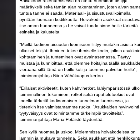
Hoivakodin rakentamisessa on otettu huomioon tiettyjä
määräyksiä sekä tämän ajan rakentaminen, joten aivan sam
tuntua tänne ei saada. Materiaali- ja sisustusvalikoimalla
pyritään luomaan kodikkuutta. Hoivakodin asukkaat sisustava
itse oman huoneensa ja he voivat tuoda sinne heille tärkeitä
esineitä ja kalusteita.
”Meillä kodinomaisuuden luomiseen liittyy muitakin asioita ku
ulkoiset tekijät. Ihminen tekee ihmiselle kodin, jolloin asukkai
kohtaaminen ja tunteminen ovat avainasemassa. Täytyy
muistaa ja kunnioittaa, että olemme hoitajina täällä asukkaid
vieraana sillä tämä on heille koti ja tuomme palvelun heille”,
toiminnanjohtaja Niina Vähäkuopus kertoo.
“Erilaiset aktiviteetit, kuten kahvihetket, lähiympäristössä ulkoi
toiminnallinen tekeminen, retket sekä rupattelutuokiot ovat
todella tärkeitä kodinomaisen tunnelman luomisessa, ja
tietenkin itse valmistamamme ruoka. ”Asukkaiden hyvinvointi 
tyytyväisyys ovat toimintamme tärkeimpiä tavoitteita”,
toiminnanjohtaja Maria Petäistö täydentää.
Sen kyllä huomaa ja uskoo. Molemmissa hoivakodeissa on
lämmin ja mukava tunnelma. Sekä asukkaat että henkilökunt