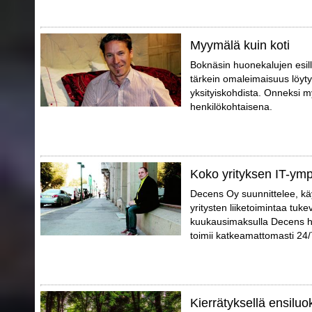
Myymälä kuin koti
Boknäsin huonekalujen esil
tärkein omaleimaisuus löytyy
yksityiskohdista. Onneksi m
henkilökohtaisena.
Koko yrityksen IT-ympä
Decens Oy suunnittelee, käy
yritysten liiketoimintaa tuke
kuukausimaksulla Decens huo
toimii katkeamattomasti 24/
Kierrätyksellä ensiluo