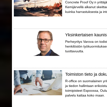
Concrete Proof Oy:n yrittäj
Kemijärvellä alkanut skeitta
kuinka harrastuksesta ja int
Yksinkertaisen kaunis
Perheyritys Varova on todis
henkilöstön työkuormitukse
tuottavuutta.
Toimiston tieto ja dok
R-office on suomalainen yri
ja tiedon hallintaan erikoist
toimipisteet Espoossa, Oul
palvelu kattaa koko maan.