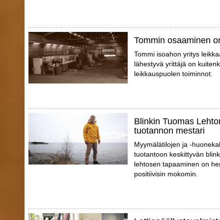
Tommin osaaminen on
Tommi isoahon yritys leikkaa
lähestyvä yrittäjä on kuite
leikkauspuolen toiminnot.
Blinkin Tuomas Lehto
tuotannon mestari
Myymälätilojen ja -huonekal
tuotantoon keskittyvän blin
lehtosen tapaaminen on hen
positiivisin mokomin.