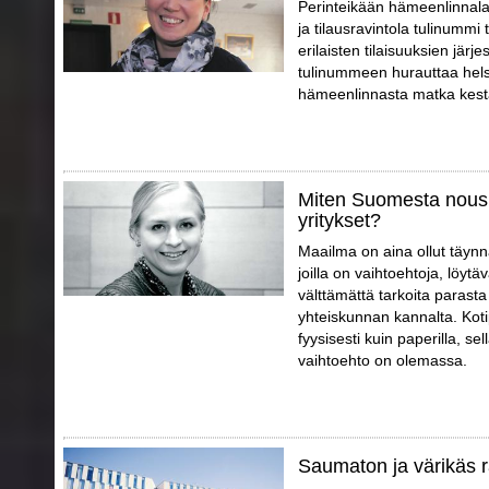
Perinteikään hämeenlinnalai
ja tilausravintola tulinummi t
erilaisten tilaisuuksien jär
tulinummeen hurauttaa helsi
hämeenlinnasta matka kestä
Miten Suomesta nousi
yritykset?
Maailma on aina ollut täynnä
joilla on vaihtoehtoja, löytä
välttämättä tarkoita parast
yhteiskunnan kannalta. Koti
fyysisesti kuin paperilla, sell
vaihtoehto on olemassa.
Saumaton ja värikäs ra