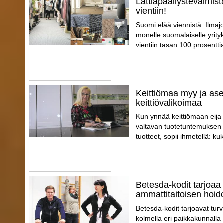
Lattiapäällystevalmist
vientiin!
Suomi elää viennistä. Ilmajo
monelle suomalaiselle yrity
vientiin tasan 100 prosentti
Keittiömaa myy ja ase
keittiövalikoimaa
Kun ynnää keittiömaan eija
valtavan tuotetuntemuksen 
tuotteet, sopii ihmetellä: k
Betesda-kodit tarjoaa 
ammattitaitoisen hoid
Betesda-kodit tarjoavat tur
kolmella eri paikkakunnalla