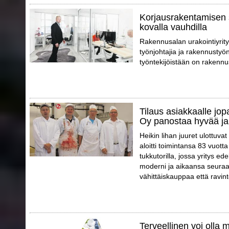
Korjausrakentamisen 
kovalla vauhdilla
Rakennusalan urakointiyrity
työnjohtajia ja rakennustyön
työntekijöistään on rakennu
Tilaus asiakkaalle jo
Oy panostaa hyvää ja
Heikin lihan juuret ulottuva
aloitti toimintansa 83 vuott
tukkutorilla, jossa yritys e
moderni ja aikaansa seuraa
vähittäiskauppaa että ravint
Terveellinen voi olla