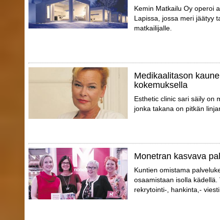
Kemin Matkailu Oy operoi a
Lapissa, jossa meri jäätyy 
matkailijalle.
Medikaalitason kaune
kokemuksella
Esthetic clinic sari säily o
jonka takana on pitkän linja
Monetran kasvava pa
Kuntien omistama palveluk
osaamistaan isolla kädellä.
rekrytointi-, hankinta,- vies