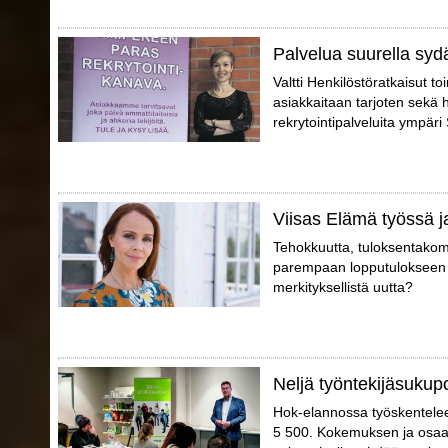
Palvelua suurella syd
Valtti Henkilöstöratkaisut t
asiakkaitaan tarjoten sekä 
rekrytointipalveluita ympär
Viisas Elämä työssä j
Tehokkuutta, tuloksentakomi
parempaan lopputulokseen p
merkityksellistä uutta?
Neljä työntekijäsukup
Hok-elannossa työskentelee er
5 500. Kokemuksen ja osaam