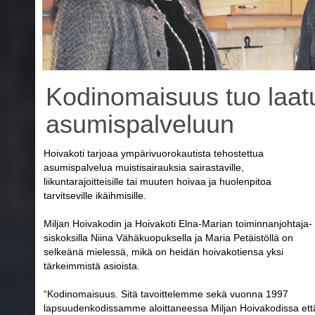
Kodinomaisuus tuo laat
asumispalveluun
Hoivakoti tarjoaa ympärivuorokautista tehostettua
asumispalvelua muistisairauksia sairastaville,
liikuntarajoitteisille tai muuten hoivaa ja huolenpitoa
tarvitseville ikäihmisille.
Miljan Hoivakodin ja Hoivakoti Elna-Marian toiminnanjohtaja-
siskoksilla Niina Vähäkuopuksella ja Maria Petäistöllä on
selkeänä mielessä, mikä on heidän hoivakotiensa yksi
tärkeimmistä asioista.
“Kodinomaisuus. Sitä tavoittelemme sekä vuonna 1997
lapsuudenkodissamme aloittaneessa Miljan Hoivakodissa ett