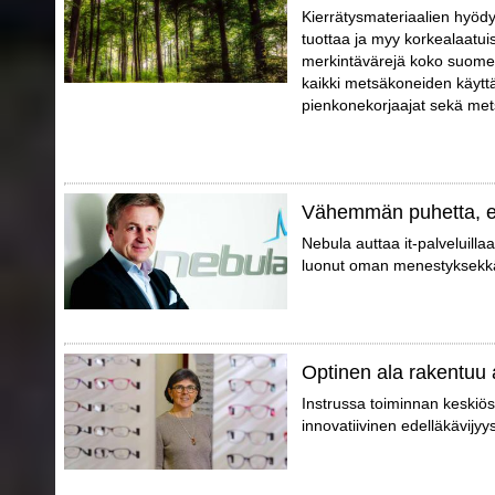
Kierrätysmateriaalien hyödy
tuottaa ja myy korkealaatui
merkintävärejä koko suomen
kaikki metsäkoneiden käyttä
pienkonekorjaajat sekä mets
Vähemmän puhetta, 
Nebula auttaa it-palveluilla
luonut oman menestyksekkä
Optinen ala rakentuu 
Instrussa toiminnan keskiö
innovatiivinen edelläkävijyy