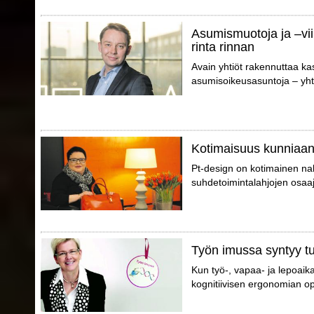
Asumismuotoja ja –vii
rinta rinnan
Avain yhtiöt rakennuttaa ka
asumisoikeusasuntoja – yhte
Kotimaisuus kunniaa
Pt-design on kotimainen nahk
suhdetoimintalahjojen osaaj
Työn imussa syntyy tu
Kun työ-, vapaa- ja lepoaik
kognitiivisen ergonomian opt