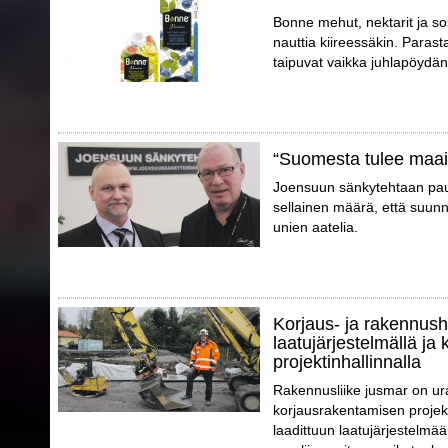
Bonne mehut, nektarit ja so
nauttia kiireessäkin. Parast
taipuvat vaikka juhlapöydän t
“Suomesta tulee maa
Joensuun sänkytehtaan pauli
sellainen määrä, että suunn
unien aatelia.
Korjaus- ja rakennush
laatujärjestelmällä ja 
projektinhallinnalla
Rakennusliike jusmar on ur
korjausrakentamisen projek
laadittuun laatujärjestelmää