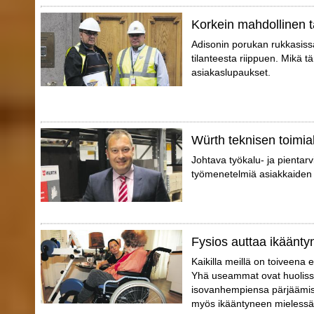
Korkein mahdollinen t
Adisonin porukan rukkasissa 
tilanteesta riippuen. Mikä tä
asiakaslupaukset.
Würth teknisen toimial
Johtava työkalu- ja pientarvi
työmenetelmiä asiakkaiden 
Fysios auttaa ikäänty
Kaikilla meillä on toiveena 
Yhä useammat ovat huoliss
isovanhempiensa pärjäämis
myös ikääntyneen mielessä