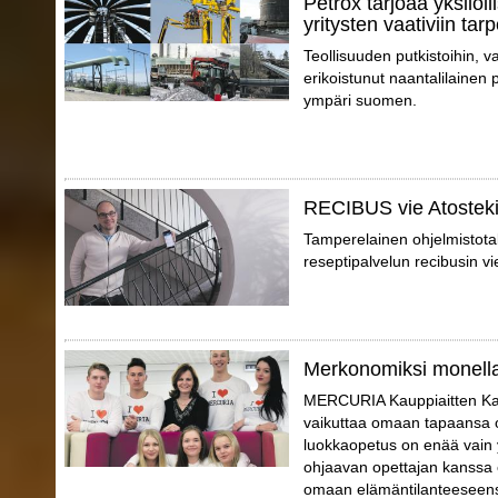
Petrox tarjoaa yksilöll
yritysten vaativiin tarp
Teollisuuden putkistoihin, va
erikoistunut naantalilainen p
ympäri suomen.
RECIBUS vie Atosteki
Tamperelainen ohjelmistotal
reseptipalvelun recibusin vi
Merkonomiksi monell
MERCURIA Kauppiaitten Kaup
vaikuttaa omaan tapaansa o
luokkaopetus on enää vain 
ohjaavan opettajan kanssa o
omaan elämäntilanteeseensa