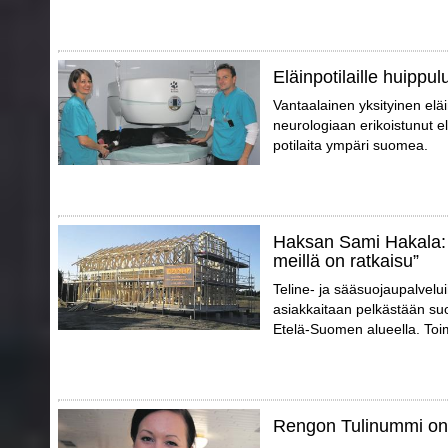
Eläinpotilaille huippu
Vantaalainen yksityinen el
neurologiaan erikoistunut elä
potilaita ympäri suomea.
Haksan Sami Hakala: 
meillä on ratkaisu”
Teline- ja sääsuojaupalvelu
asiakkaitaan pelkästään suo
Etelä-Suomen alueella. Toimi
Rengon Tulinummi on