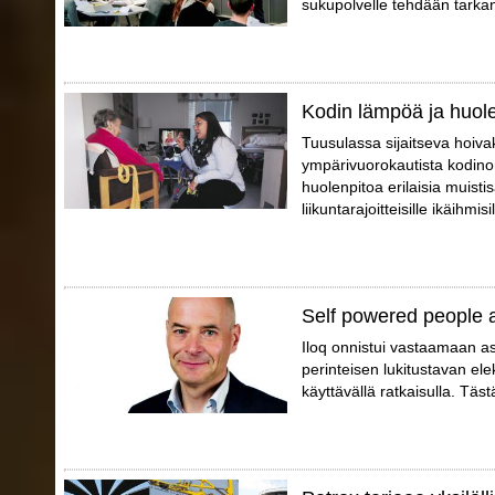
sukupolvelle tehdään tarka
Kodin lämpöä ja huol
Tuusulassa sijaitseva hoivak
ympärivuorokautista kodino
huolenpitoa erilaisia muistis
liikuntarajoitteisille ikäihmisil
Self powered people 
Iloq onnistui vastaamaan a
perinteisen lukitustavan elek
käyttävällä ratkaisulla. Täs