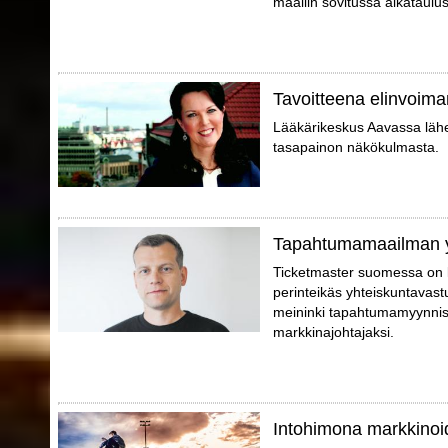
maaliin sovitussa aikataulus
Tavoitteena elinvoima
Lääkärikeskus Aavassa lähes
tasapainon näkökulmasta.
Tapahtumamaailman 
Ticketmaster suomessa on 
perinteikäs yhteiskuntavast
meininki tapahtumamyynniss
markkinajohtajaksi.
Intohimona markkinoid