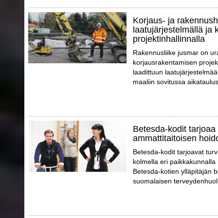
Korjaus- ja rakennush
laatujärjestelmällä ja 
projektinhallinnalla
Rakennusliike jusmar on ur
korjausrakentamisen projek
laadittuun laatujärjestelmää
maaliin sovitussa aikataulus
Betesda-kodit tarjoaa 
ammattitaitoisen hoid
Betesda-kodit tarjoavat tur
kolmella eri paikkakunnalla
Betesda-kotien ylläpitäjän 
suomalaisen terveydenhuol