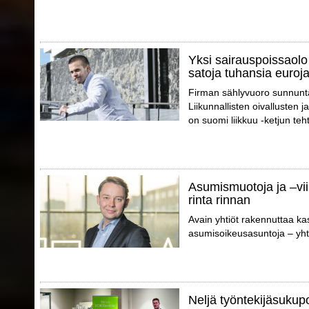
Yksi sairauspoissaolo 
satoja tuhansia euroj
Firman sählyvuoro sunnunta
Liikunnallisten oivallusten
on suomi liikkuu -ketjun teh
Asumismuotoja ja –vii
rinta rinnan
Avain yhtiöt rakennuttaa ka
asumisoikeusasuntoja – yhte
Neljä työntekijäsukup