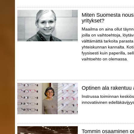
Miten Suomesta nousi
yritykset?
Maailma on aina ollut täynnä
joilla on vaihtoehtoja, löytä
välttämättä tarkoita parast
yhteiskunnan kannalta. Koti
fyysisesti kuin paperilla, sell
vaihtoehto on olemassa.
Optinen ala rakentuu 
Instrussa toiminnan keskiö
innovatiivinen edelläkävijyy
Tommin osaaminen on