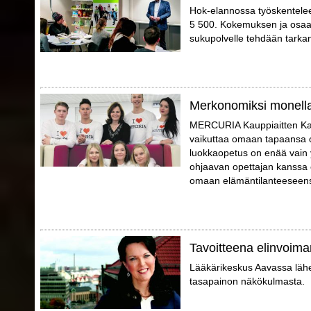
Hok-elannossa työskentelee er
5 500. Kokemuksen ja osaam
sukupolvelle tehdään tarka
Merkonomiksi monell
MERCURIA Kauppiaitten Kaup
vaikuttaa omaan tapaansa o
luokkaopetus on enää vain 
ohjaavan opettajan kanssa o
omaan elämäntilanteeseensa
Tavoitteena elinvoima
Lääkärikeskus Aavassa lähes
tasapainon näkökulmasta.