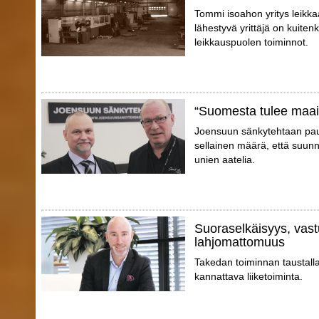
Tommi isoahon yritys leikkaa
lähestyvä yrittäjä on kuite
leikkauspuolen toiminnot.
“Suomesta tulee maa
Joensuun sänkytehtaan pauli
sellainen määrä, että suunn
unien aatelia.
Suoraselkäisyys, vast
lahjomattomuus
Takedan toiminnan taustall
kannattava liiketoiminta.