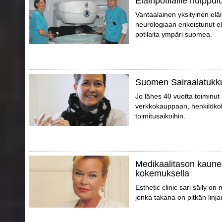
Eläinpotilaille huippu
Vantaalainen yksityinen el
neurologiaan erikoistunut elä
potilaita ympäri suomea.
Suomen Sairaalatukku
Jo lähes 40 vuotta toiminu
verkkokauppaan, henkilökoht
toimitusaikoihin.
Medikaalitason kaune
kokemuksella
Esthetic clinic sari säily o
jonka takana on pitkän linja