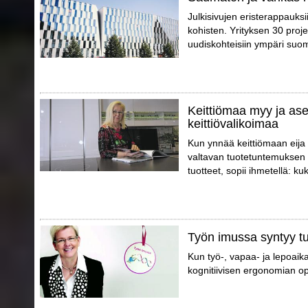
Julkisivujen eristerappauks
kohisten. Yrityksen 30 proj
uudiskohteisiin ympäri suo
Keittiömaa myy ja ase
keittiövalikoimaa
Kun ynnää keittiömaan eija
valtavan tuotetuntemuksen 
tuotteet, sopii ihmetellä: k
Työn imussa syntyy tu
Kun työ-, vapaa- ja lepoaik
kognitiivisen ergonomian opt