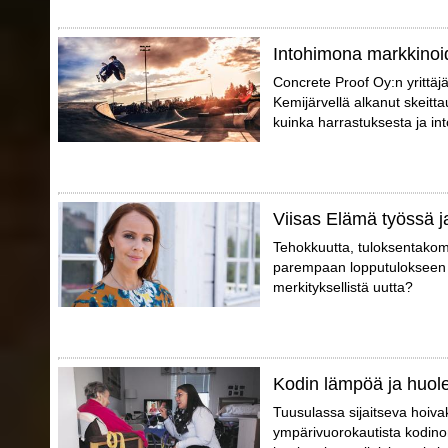
Intohimona markkinoid
Concrete Proof Oy:n yrittäj
Kemijärvellä alkanut skeitta
kuinka harrastuksesta ja int
Viisas Elämä työssä j
Tehokkuutta, tuloksentakomi
parempaan lopputulokseen p
merkityksellistä uutta?
Kodin lämpöä ja huol
Tuusulassa sijaitseva hoivak
ympärivuorokautista kodino