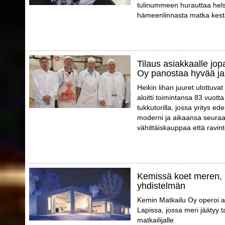
tulinummeen hurauttaa helsi
hämeenlinnasta matka kestä
Tilaus asiakkaalle jo
Oy panostaa hyvää ja
Heikin lihan juuret ulottuva
aloitti toimintansa 83 vuott
tukkutorilla, jossa yritys e
moderni ja aikaansa seuraa
vähittäiskauppaa että ravint
Kemissä koet meren, 
yhdistelmän
Kemin Matkailu Oy operoi a
Lapissa, jossa meri jäätyy 
matkailijalle.