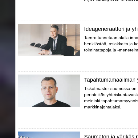
Ideageneraattori ja yh
Tamro tunnetaan alalla inno
henkilöstöä, asiakkaita ja 
toimintatapoja ja -menetelm
Tapahtumamaailman 
Ticketmaster suomessa on 
perinteikäs yhteiskuntavast
meininki tapahtumamyynniss
markkinajohtajaksi.
Saumaton ja värikäs ra