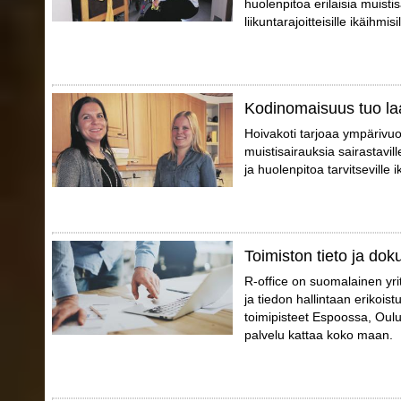
huolenpitoa erilaisia muistis
liikuntarajoitteisille ikäihmisil
Kodinomaisuus tuo la
Hoivakoti tarjoaa ympärivuo
muistisairauksia sairastaville
ja huolenpitoa tarvitseville i
Toimiston tieto ja dok
R-office on suomalainen yri
ja tiedon hallintaan erikoist
toimipisteet Espoossa, Oul
palvelu kattaa koko maan.