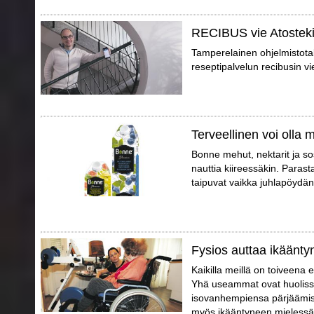
RECIBUS vie Atosteki
Tamperelainen ohjelmistotal
reseptipalvelun recibusin vi
Terveellinen voi olla
Bonne mehut, nektarit ja so
nauttia kiireessäkin. Parast
taipuvat vaikka juhlapöydän t
Fysios auttaa ikäänty
Kaikilla meillä on toiveena 
Yhä useammat ovat huoliss
isovanhempiensa pärjäämis
myös ikääntyneen mielessä