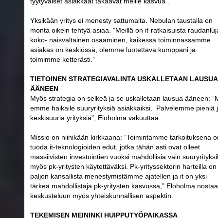
tyytyväiset asiakkaat takaavat meille kasvua”.
Yksikään yritys ei menesty sattumalta. Nebulan taustalla on
monta oikein tehtyä asiaa. ”Meillä on it-ratkaisuista raudanluj
koko- naisvaltainen osaaminen, kaikessa toiminnassamme
asiakas on keskiössä, olemme luotettava kumppani ja
toimimme ketterästi.”
TIETOINEN STRATEGIAVALINTA USKALLETAAN LAUSUA
ÄÄNEEN
Myös strategia on selkeä ja se uskalletaan lausua ääneen: ”
emme haikaile suuryrityksiä asiakkaiksi. Palvelemme pieniä 
keskisuuria yrityksiä”, Eloholma vakuuttaa.
Missio on niinikään kirkkaana: ”Toimintamme tarkoituksena o
tuoda it-teknologioiden edut, jotka tähän asti ovat olleet
massiivisten investointien vuoksi mahdollisia vain suuryrityksil
myös pk-yritysten käytettäväksi. Pk-yrityssektorin harteilla on
paljon kansallista menestymistämme ajatellen ja it on yksi
tärkeä mahdollistaja pk-yritysten kasvussa,” Eloholma nostaa
keskusteluun myös yhteiskunnallisen aspektin.
TEKEMISEN MEININKI HUIPPUTYÖPAIKASSA