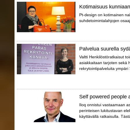
Kotimaisuus kunniaa
Pt-design on kotimainen nahk
suhdetoimintalahjojen osaaj
Palvelua suurella syd
Valtti Henkilöstöratkaisut t
asiakkaitaan tarjoten sekä 
rekrytointipalveluita ympär
Self powered people 
Iloq onnistui vastaamaan a
perinteisen lukitustavan elek
käyttävällä ratkaisulla. Täs