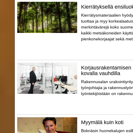
Kierrätyksellä ensiluo
Kierrätysmateriaalien hyödy
tuottaa ja myy korkealaatui
merkintävärejä koko suomen
kaikki metsäkoneiden käyttä
pienkonekorjaajat sekä mets
Korjausrakentamisen 
kovalla vauhdilla
Rakennusalan urakointiyrity
työnjohtajia ja rakennustyön
työntekijöistään on rakennu
Myymälä kuin koti
Boknäsin huonekalujen esil