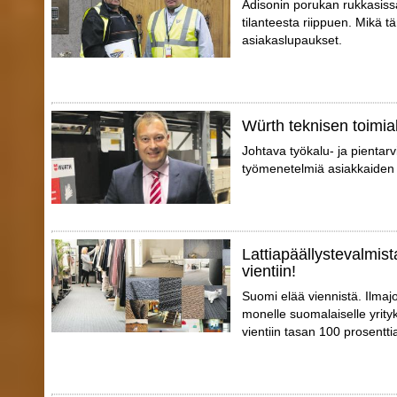
Adisonin porukan rukkasissa 
tilanteesta riippuen. Mikä tä
asiakaslupaukset.
Würth teknisen toimial
Johtava työkalu- ja pientarvi
työmenetelmiä asiakkaiden 
Lattiapäällystevalmist
vientiin!
Suomi elää viennistä. Ilmajo
monelle suomalaiselle yrity
vientiin tasan 100 prosentti