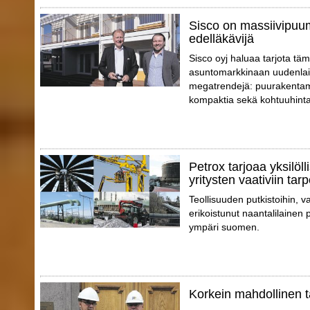
Sisco on massiivipuu
edelläkävijä
Sisco oyj haluaa tarjota täm
asuntomarkkinaan uudenlais
megatrendejä: puurakentami
kompaktia sekä kohtuuhinta
Petrox tarjoaa yksilöll
yritysten vaativiin tarp
Teollisuuden putkistoihin, va
erikoistunut naantalilainen p
ympäri suomen.
Korkein mahdollinen t