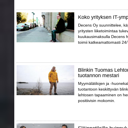
Koko yrityksen IT-ympä
Decens Oy suunnittelee, käy
yritysten liiketoimintaa tuke
kuukausimaksulla Decens huo
toimii katkeamattomasti 24/
Blinkin Tuomas Lehto
tuotannon mestari
Myymälätilojen ja -huonekal
tuotantoon keskittyvän blin
lehtosen tapaaminen on hen
positiivisin mokomin.