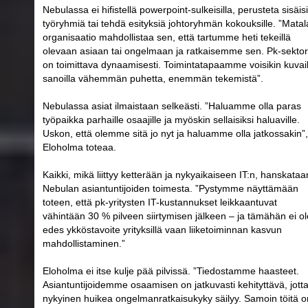
Nebulassa ei hifistellä powerpoint-sulkeisilla, perusteta sisäis
työryhmiä tai tehdä esityksiä johtoryhmän kokouksille. ”Matal
organisaatio mahdollistaa sen, että tartumme heti tekeillä
olevaan asiaan tai ongelmaan ja ratkaisemme sen. Pk-sektori
on toimittava dynaamisesti. Toimintatapaamme voisikin kuvail
sanoilla vähemmän puhetta, enemmän tekemistä”.
Nebulassa asiat ilmaistaan selkeästi. ”Haluamme olla paras
työpaikka parhaille osaajille ja myöskin sellaisiksi haluaville.
Uskon, että olemme sitä jo nyt ja haluamme olla jatkossakin”,
Eloholma toteaa.
Kaikki, mikä liittyy ketterään ja nykyaikaiseen IT:n, hanskataa
Nebulan asiantuntijoiden toimesta. ”Pystymme näyttämään
toteen, että pk-yritysten IT-kustannukset leikkaantuvat
vähintään 30 % pilveen siirtymisen jälkeen – ja tämähän ei ol
edes ykköstavoite yrityksillä vaan liiketoiminnan kasvun
mahdollistaminen.”
Eloholma ei itse kulje pää pilvissä. ”Tiedostamme haasteet.
Asiantuntijoidemme osaamisen on jatkuvasti kehityttävä, jott
nykyinen huikea ongelmanratkaisukyky säilyy. Samoin töitä o