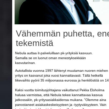
Vähemmän puhetta, e
tekemistä
Nebula auttaa it-palveluillaan pk-yrityksiä kasvuun.
Samalla se on luonut oman menestyksekkään
kasvutarinan.
Autotallista vuonna 1997 lähtenyt muutaman nuoren miehen
yritys on kasvanut joka vuosi kannattavasti. Tällä hetkellä
liikevaihto pyörii 35 miljoonassa eurossa ja henkilöstöä on 14
Kaksi vuotta toimitusjohtajana vaikuttanut Pekka Eloholma
haluaa varmistaa, että Nebula tekee kannattavaa kasvua
jatkossakin, pk-yritysasiakkaidensa mukana. ”Olemme aina
panostaneet asiakaskeskeisyyteen ja -tyytyväisyyteen. Vain