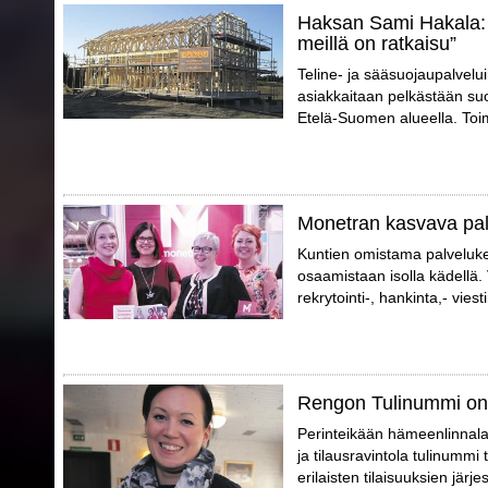
Haksan Sami Hakala: 
meillä on ratkaisu”
Teline- ja sääsuojaupalvelu
asiakkaitaan pelkästään suo
Etelä-Suomen alueella. Toimi
Monetran kasvava pa
Kuntien omistama palveluk
osaamistaan isolla kädellä.
rekrytointi-, hankinta,- vies
Rengon Tulinummi on
Perinteikään hämeenlinnalai
ja tilausravintola tulinummi t
erilaisten tilaisuuksien jär